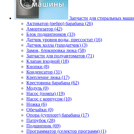
Запчасти для стиральных маш
Активатор (ребро) барабана (26)
Амортизатор (42)
Блок подшипников (33)
Датчик уровня воды, прессостат (16)
Датчик холла (таходатчик) (3)
Замок, блокировка люка (58)
Запчасти для полуавтоматов (71)
Клапан входной (18)
Кнопки (8)
Конденсатор (31)
Крепление люка (17)
Крестовина барабана (62)
Модуль (0)
Насос (помпа) (19)
Насос c корпусом (10)
Ножка (6)
Обечайки (0)
Опора (суппорт) барабана (17)
Патрубок (28)
Подшипник (69)
Программатор (селектор программ) (1)