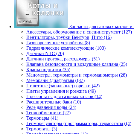
Запчасти для газовых котлов и
Аксессуары, оборудование и специнструмент (127)
Вентиляторы, трубки Вентури, Пито (16)
Газогорелочные устройства (8)
Гидравлические комплектующие (103)
Датчики NTC (70)
Датчики протока, расходомеры (51)
Клапана безопасности и воздушные клапана (25)
Краны подпитки (35)
Манометры, термометры и термоманометры (28)
Мембраны (диафрагмы) (87)
Пилотные (запальные) горелки (42)
Платы управления и розжига (49)
Прессостаты для газовых котлов (14)
Расширительные баки (10)
Реле давления воды (24)
Теплообменники (27)
Термопары (41)
Терморегуляторы (программаторы, термостаты) (4)
Термостаты (3)