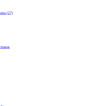
ана (27)
уховок