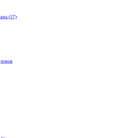
ана (27)
уховок