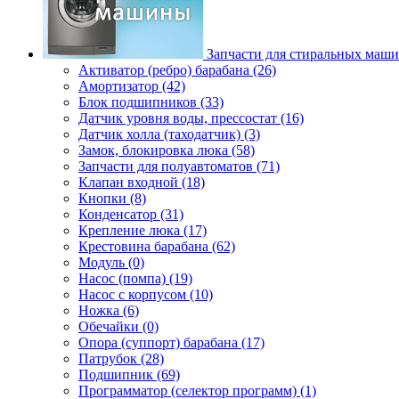
Запчасти для стиральных маш
Активатор (ребро) барабана (26)
Амортизатор (42)
Блок подшипников (33)
Датчик уровня воды, прессостат (16)
Датчик холла (таходатчик) (3)
Замок, блокировка люка (58)
Запчасти для полуавтоматов (71)
Клапан входной (18)
Кнопки (8)
Конденсатор (31)
Крепление люка (17)
Крестовина барабана (62)
Модуль (0)
Насос (помпа) (19)
Насос c корпусом (10)
Ножка (6)
Обечайки (0)
Опора (суппорт) барабана (17)
Патрубок (28)
Подшипник (69)
Программатор (селектор программ) (1)