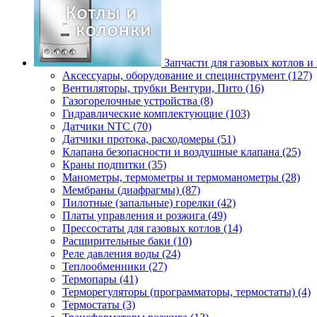
Запчасти для газовых котлов и
Аксессуары, оборудование и специнструмент (127)
Вентиляторы, трубки Вентури, Пито (16)
Газогорелочные устройства (8)
Гидравлические комплектующие (103)
Датчики NTC (70)
Датчики протока, расходомеры (51)
Клапана безопасности и воздушные клапана (25)
Краны подпитки (35)
Манометры, термометры и термоманометры (28)
Мембраны (диафрагмы) (87)
Пилотные (запальные) горелки (42)
Платы управления и розжига (49)
Прессостаты для газовых котлов (14)
Расширительные баки (10)
Реле давления воды (24)
Теплообменники (27)
Термопары (41)
Терморегуляторы (программаторы, термостаты) (4)
Термостаты (3)