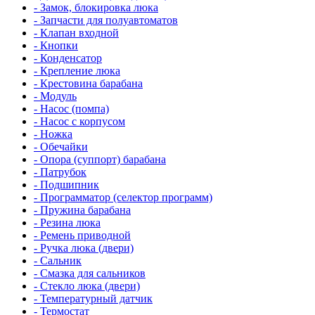
- Замок, блокировка люка
- Запчасти для полуавтоматов
- Клапан входной
- Кнопки
- Конденсатор
- Крепление люка
- Крестовина барабана
- Модуль
- Насос (помпа)
- Насос c корпусом
- Ножка
- Обечайки
- Опора (суппорт) барабана
- Патрубок
- Подшипник
- Программатор (селектор программ)
- Пружина барабана
- Резина люка
- Ремень приводной
- Ручка люка (двери)
- Сальник
- Смазка для сальников
- Стекло люка (двери)
- Температурный датчик
- Термостат