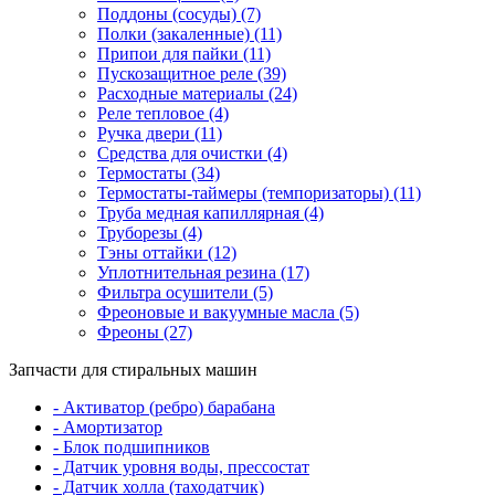
Поддоны (сосуды) (7)
Полки (закаленные) (11)
Припои для пайки (11)
Пускозащитное реле (39)
Расходные материалы (24)
Реле тепловое (4)
Ручка двери (11)
Средства для очистки (4)
Термостаты (34)
Термостаты-таймеры (темпоризаторы) (11)
Труба медная капиллярная (4)
Труборезы (4)
Тэны оттайки (12)
Уплотнительная резина (17)
Фильтра осушители (5)
Фреоновые и вакуумные масла (5)
Фреоны (27)
Запчасти для стиральных машин
- Активатор (ребро) барабана
- Амортизатор
- Блок подшипников
- Датчик уровня воды, прессостат
- Датчик холла (таходатчик)