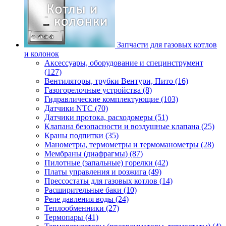
Запчасти для газовых котлов
и колонок
Аксессуары, оборудование и специнструмент
(127)
Вентиляторы, трубки Вентури, Пито (16)
Газогорелочные устройства (8)
Гидравлические комплектующие (103)
Датчики NTC (70)
Датчики протока, расходомеры (51)
Клапана безопасности и воздушные клапана (25)
Краны подпитки (35)
Манометры, термометры и термоманометры (28)
Мембраны (диафрагмы) (87)
Пилотные (запальные) горелки (42)
Платы управления и розжига (49)
Прессостаты для газовых котлов (14)
Расширительные баки (10)
Реле давления воды (24)
Теплообменники (27)
Термопары (41)