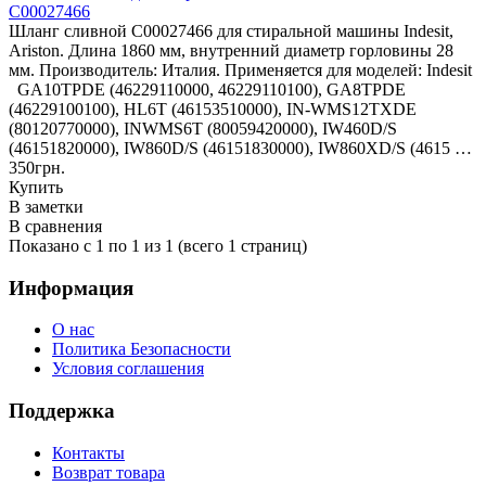
C00027466
Шланг сливной C00027466 для стиральной машины Indesit,
Ariston. Длина 1860 мм, внутренний диаметр горловины 28
мм. Производитель: Италия. Применяется для моделей: Indesit
GA10TPDE (46229110000, 46229110100), GA8TPDE
(46229100100), HL6T (46153510000), IN-WMS12TXDE
(80120770000), INWMS6T (80059420000), IW460D/S
(46151820000), IW860D/S (46151830000), IW860XD/S (4615 …
350грн.
Купить
В заметки
В сравнения
Показано с 1 по 1 из 1 (всего 1 страниц)
Информация
О нас
Политика Безопасности
Условия соглашения
Поддержка
Контакты
Возврат товара