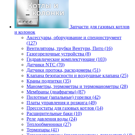
Запчасти для газовых котлов
и колонок
Аксессуары, оборудование и специнструмент
(127)
Вентиляторы, трубки Вентури, Пито (16)
Газогорелочные устройства (8)
Гидравлические комплектующие (103)
Датчики NTC (70)
Датчики протока, расходомеры (51)
Клапана безопасности и воздушные клапана (25)
Краны подпитки (35)
Манометры, термометры и термоманометры (28)
Мембраны (диафрагмы) (87)
Пилотные (запальные) горелки (42)
Платы управления и розжига (49)
Прессостаты для газовых котлов (14)
Расширительные баки (10)
Реле давления воды (24)
Теплообменники (27)
Термопары (41)