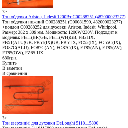
?>
Тэн обдувки Ariston, Indesit 1200Вт C00288251 (482000023277)
Тэн обдувки нижний C00288251 (C00081590, 482000023277)
+поддон C00288252 для духовки Ariston, Indesit, Whirlpool.
Размер: 382 x 309 мм. Мощность: 1200W/230V. Подходит к
моделям: FB11(BR)GB, FB11(WH)GB, FB21IX,
FB51(ALU)GB, FB51(IX)GB, FB51IX, FC52(IX), FO55C(IX),
FO87C(ALU), FO87C(AN), FO87C(IX), FT85(AN), FT85(AV),
FT85(OW), FZ65.1IX...
680грн.
Купить
В заметки
В сравнения
?>
Тэн (верхний) для духовки DeLonghi 5118115800