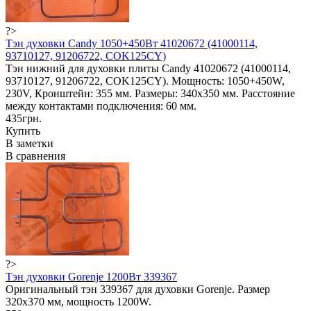
?>
Тэн духовки Candy 1050+450Вт 41020672 (41000114,
93710127, 91206722, COK125CY)
Тэн нижний для духовки плиты Candy 41020672 (41000114,
93710127, 91206722, COK125CY). Мощность: 1050+450W,
230V, Кронштейн: 355 мм. Размеры: 340x350 мм. Расcтояние
между контактами подключения: 60 мм.
435грн.
Купить
В заметки
В сравнения
?>
Тэн духовки Gorenje 1200Вт 339367
Оригинальный тэн 339367 для духовки Gorenje. Размер
320х370 мм, мощность 1200W.