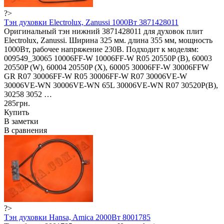
?>
Тэн духовки Electrolux, Zanussi 1000Вт 3871428011
Оригинальный тэн нижний 3871428011 для духовок плит
Electrolux, Zanussi. Ширина 325 мм. длина 355 мм, мощность
1000Вт, рабочее напряжение 230В. Подходит к моделям:
009549_30065 10006FF-W 10006FF-W R05 20550P (B), 60003
20550P (W), 60004 20550P (X), 60005 30006FF-W 30006FFW
GR R07 30006FF-W R05 30006FF-W R07 30006VE-W
30006VE-WN 30006VE-WN 65L 30006VE-WN R07 30520P(B),
30258 3052 …
285грн.
Купить
В заметки
В сравнения
?>
Тэн духовки Hansa, Amica 2000Вт 8001785