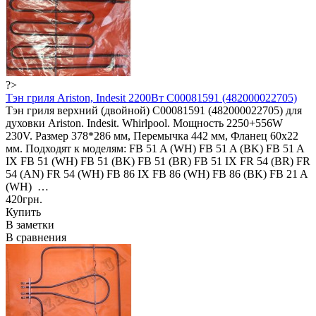
?>
Тэн гриля Ariston, Indesit 2200Вт C00081591 (482000022705)
Тэн гриля верхний (двойной) C00081591 (482000022705) для
духовки Ariston. Indesit. Whirlpool. Мощность 2250+556W
230V. Размер 378*286 мм, Перемычка 442 мм, Фланец 60x22
мм. Подходят к моделям: FB 51 A (WH) FB 51 A (BK) FB 51 A
IX FB 51 (WH) FB 51 (BK) FB 51 (BR) FB 51 IX FR 54 (BR) FR
54 (AN) FR 54 (WH) FB 86 IX FB 86 (WH) FB 86 (BK) FB 21 A
(WH) …
420грн.
Купить
В заметки
В сравнения