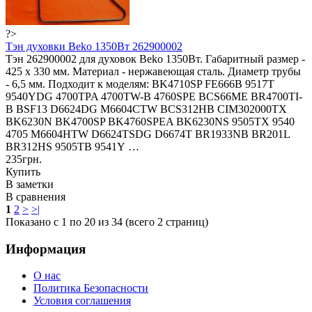
?>
Тэн духовки Beko 1350Вт 262900002
Тэн 262900002 для духовок Beko 1350Вт. Габаритный размер -
425 х 330 мм. Материал - нержавеющая сталь. Диаметр трубы
- 6,5 мм. Подходит к моделям: BK4710SP FE666B 9517T
9540YDG 4700TPA 4700TW-B 4760SPE BCS66ME BR4700TI-
B BSF13 D6624DG M6604CTW BCS312HB CIM302000TX
BK6230N BK4700SP BK4760SPEA BK6230NS 9505TX 9540
4705 M6604HTW D6624TSDG D6674T BR1933NB BR201L
BR312HS 9505TB 9541Y …
235грн.
Купить
В заметки
В сравнения
1
2
>
>|
Показано с 1 по 20 из 34 (всего 2 страниц)
Информация
О нас
Политика Безопасности
Условия соглашения