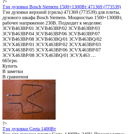
?>
Тэн духовки Bosch Siemens 1500+1300Вт 471369 (773539)
Тэн духовки верхний (гриль) 471369 (773539) для плиты,
духового шкафа Bosch Siemens. Мощностью 1500+1300Вт,
рабочее напряжение 230В. Подходит к моделям:
3CVB463BP/01 3CVB463BP/02 3CVB463BP/03
3CVB463BP/04 3CVB463BP/06 3CVB463BP/07
3CVB463BP/08 3CVB463BQ/01 3CVB463BQ/02
3CVX463BP/01 3CVX463BP/02 3CVX463BP/03
3CVX463BP/05 3CVX463BP/06 3CVX463BP/07
3CVX463BP/08 3CVX463BQ/01 3CVX463 …
665грн.
Купить
В заметки
В сравнения
?>
Тэн духовки Greta 1400Вт