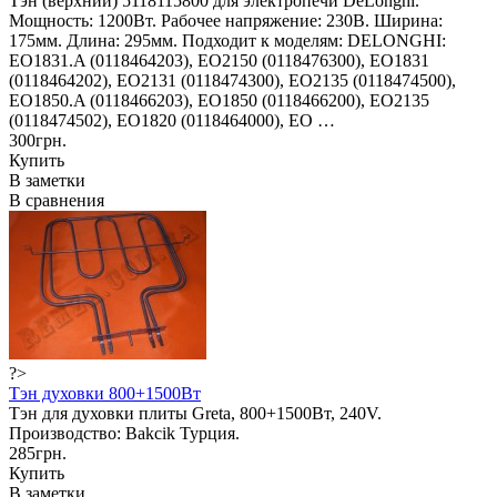
Тэн (верхний) 5118115800 для электропечи DeLonghi.
Мощность: 1200Вт. Рабочее напряжение: 230В. Ширина:
175мм. Длина: 295мм. Подходит к моделям: DELONGHI:
EO1831.A (0118464203), EO2150 (0118476300), EO1831
(0118464202), EO2131 (0118474300), EO2135 (0118474500),
EO1850.A (0118466203), EO1850 (0118466200), EO2135
(0118474502), EO1820 (0118464000), EO …
300грн.
Купить
В заметки
В сравнения
?>
Тэн духовки 800+1500Вт
Тэн для духовки плиты Greta, 800+1500Вт, 240V.
Производство: Bakcik Турция.
285грн.
Купить
В заметки