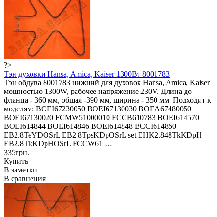
?>
Тэн духовки Hansa, Amica, Kaiser 1300Вт 8001783
Тэн обдува 8001783 нижний для духовок Hansa, Amica, Kaiser
мощностью 1300W, рабочее напряжение 230V. Длина до
фланца - 360 мм, общая -390 мм, ширина - 350 мм. Подходит к
моделям: BOEI67230050 BOEI67130030 BOEA67480050
BOEI67130020 FCMW51000010 FCCB610783 BOEI614570
BOEI614844 BOEI614846 BOEI614848 BCCI614850
EB2.8TeYDOSrL EB2.8TpsKDpOSrL set EHK2.848TkKDpH
EB2.8TkKDpHOSrL FCCW61 …
335грн.
Купить
В заметки
В сравнения