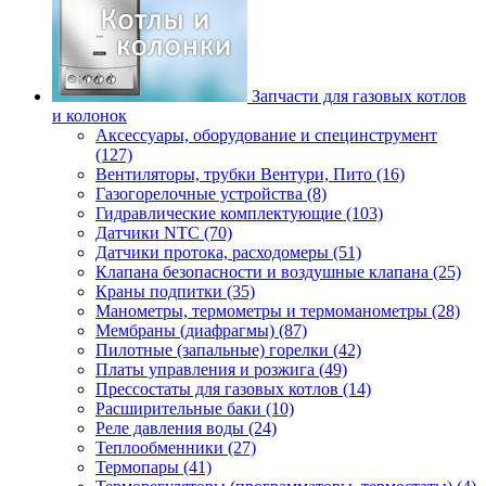
Запчасти для газовых котлов
и колонок
Аксессуары, оборудование и специнструмент
(127)
Вентиляторы, трубки Вентури, Пито (16)
Газогорелочные устройства (8)
Гидравлические комплектующие (103)
Датчики NTC (70)
Датчики протока, расходомеры (51)
Клапана безопасности и воздушные клапана (25)
Краны подпитки (35)
Манометры, термометры и термоманометры (28)
Мембраны (диафрагмы) (87)
Пилотные (запальные) горелки (42)
Платы управления и розжига (49)
Прессостаты для газовых котлов (14)
Расширительные баки (10)
Реле давления воды (24)
Теплообменники (27)
Термопары (41)