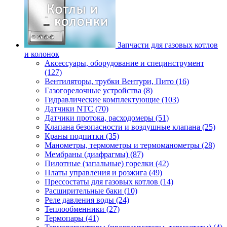
Запчасти для газовых котлов
и колонок
Аксессуары, оборудование и специнструмент
(127)
Вентиляторы, трубки Вентури, Пито (16)
Газогорелочные устройства (8)
Гидравлические комплектующие (103)
Датчики NTC (70)
Датчики протока, расходомеры (51)
Клапана безопасности и воздушные клапана (25)
Краны подпитки (35)
Манометры, термометры и термоманометры (28)
Мембраны (диафрагмы) (87)
Пилотные (запальные) горелки (42)
Платы управления и розжига (49)
Прессостаты для газовых котлов (14)
Расширительные баки (10)
Реле давления воды (24)
Теплообменники (27)
Термопары (41)