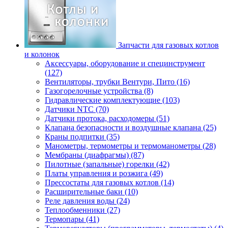
Запчасти для газовых котлов
и колонок
Аксессуары, оборудование и специнструмент
(127)
Вентиляторы, трубки Вентури, Пито (16)
Газогорелочные устройства (8)
Гидравлические комплектующие (103)
Датчики NTC (70)
Датчики протока, расходомеры (51)
Клапана безопасности и воздушные клапана (25)
Краны подпитки (35)
Манометры, термометры и термоманометры (28)
Мембраны (диафрагмы) (87)
Пилотные (запальные) горелки (42)
Платы управления и розжига (49)
Прессостаты для газовых котлов (14)
Расширительные баки (10)
Реле давления воды (24)
Теплообменники (27)
Термопары (41)