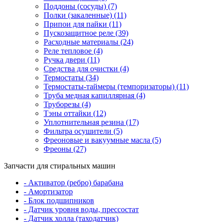
Поддоны (сосуды) (7)
Полки (закаленные) (11)
Припои для пайки (11)
Пускозащитное реле (39)
Расходные материалы (24)
Реле тепловое (4)
Ручка двери (11)
Средства для очистки (4)
Термостаты (34)
Термостаты-таймеры (темпоризаторы) (11)
Труба медная капиллярная (4)
Труборезы (4)
Тэны оттайки (12)
Уплотнительная резина (17)
Фильтра осушители (5)
Фреоновые и вакуумные масла (5)
Фреоны (27)
Запчасти для стиральных машин
- Активатор (ребро) барабана
- Амортизатор
- Блок подшипников
- Датчик уровня воды, прессостат
- Датчик холла (таходатчик)