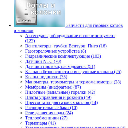
Запчасти для газовых котлов
и колонок
Аксессуары, оборудование и специнструмент
(127)
Вентиляторы, трубки Вентури, Пито (16)
Газогорелочные устройства (8)
Гидравлические комплектующие (103)
Датчики NTC (70)
Датчики протока, расходомеры (51)
Клапана безопасности и воздушные клапана (25)
Краны подпитки (35)
Манометры, термометры и термоманометры (28)
Мембраны (диафрагмы) (87)
Пилотные (запальные) горелки (42)
Платы управления и розжига (49)
Прессостаты для газовых котлов (14)
Расширительные баки (10)
Реле давления воды (24)
Теплообменники (27)
Термопары (41)