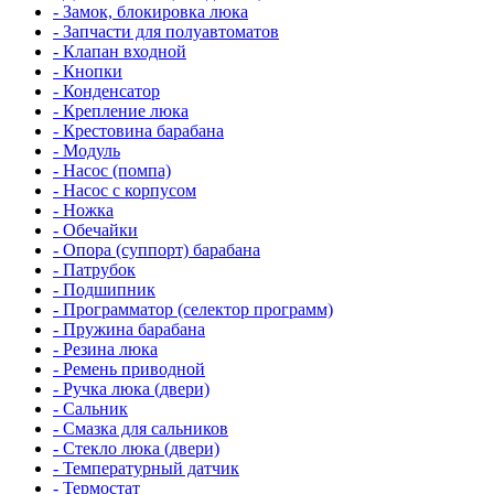
- Замок, блокировка люка
- Запчасти для полуавтоматов
- Клапан входной
- Кнопки
- Конденсатор
- Крепление люка
- Крестовина барабана
- Модуль
- Насос (помпа)
- Насос c корпусом
- Ножка
- Обечайки
- Опора (суппорт) барабана
- Патрубок
- Подшипник
- Программатор (селектор программ)
- Пружина барабана
- Резина люка
- Ремень приводной
- Ручка люка (двери)
- Сальник
- Смазка для сальников
- Стекло люка (двери)
- Температурный датчик
- Термостат