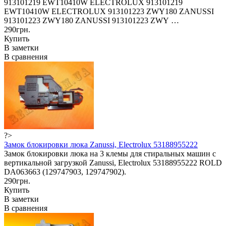
913101219 EWT10410W ELECTROLUX 913101219
EWT10410W ELECTROLUX 913101223 ZWY180 ZANUSSI
913101223 ZWY180 ZANUSSI 913101223 ZWY …
290грн.
Купить
В заметки
В сравнения
?>
Замок блокировки люка Zanussi, Electrolux 53188955222
Замок блокировки люка на 3 клемы для стиральных машин с
вертикальной загрузкой Zanussi, Electrolux 53188955222 ROLD
DA063663 (129747903, 129747902).
290грн.
Купить
В заметки
В сравнения