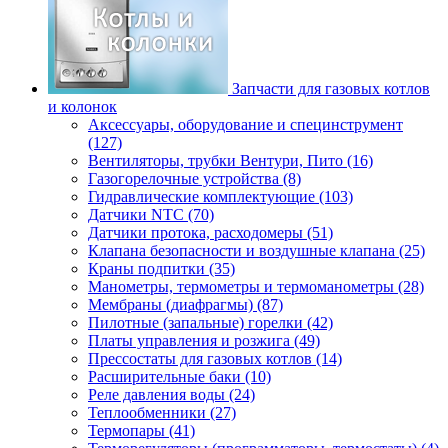
Запчасти для газовых котлов
и колонок
Аксессуары, оборудование и специнструмент
(127)
Вентиляторы, трубки Вентури, Пито (16)
Газогорелочные устройства (8)
Гидравлические комплектующие (103)
Датчики NTC (70)
Датчики протока, расходомеры (51)
Клапана безопасности и воздушные клапана (25)
Краны подпитки (35)
Манометры, термометры и термоманометры (28)
Мембраны (диафрагмы) (87)
Пилотные (запальные) горелки (42)
Платы управления и розжига (49)
Прессостаты для газовых котлов (14)
Расширительные баки (10)
Реле давления воды (24)
Теплообменники (27)
Термопары (41)