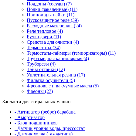
Поддоны (сосуды) (7)
Полки (закаленные) (11)
Припои для пайки (11)
Пускозащитное реле (39)
Расходные материалы (24)
Реле тепловое (4)
Ручка двери (11)
Средства для очистки (4)
Термостаты (34)
Термостаты-таймеры (темпоризаторы) (11)
Труба медная капиллярная (4)
Труборезы (4)
Тэны оттайки (12)
Уплотнительная резина (17)
Фильтра осушители (5)
Фреоновые и вакуумные масла (5)
Фреоны (27)
Запчасти для стиральных машин
- Активатор (ребро) барабана
- Амортизатор
- Блок подшипников
- Датчик уровня воды, прессостат
- Датчик холла (таходатчик)