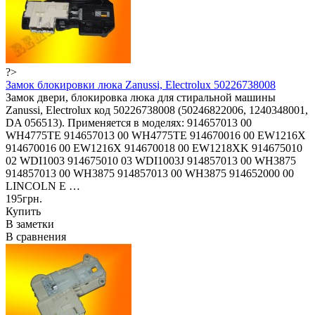
?>
Замок блокировки люка Zanussi, Electrolux 50226738008
Замок двери, блокировка люка для стиральной машины
Zanussi, Electrolux код 50226738008 (50246822006, 1240348001,
DA 056513). Применяется в моделях: 914657013 00
WH4775TE 914657013 00 WH4775TE 914670016 00 EW1216X
914670016 00 EW1216X 914670018 00 EW1218XK 914675010
02 WDI1003 914675010 03 WDI1003J 914857013 00 WH3875
914857013 00 WH3875 914857013 00 WH3875 914652000 00
LINCOLN E …
195грн.
Купить
В заметки
В сравнения