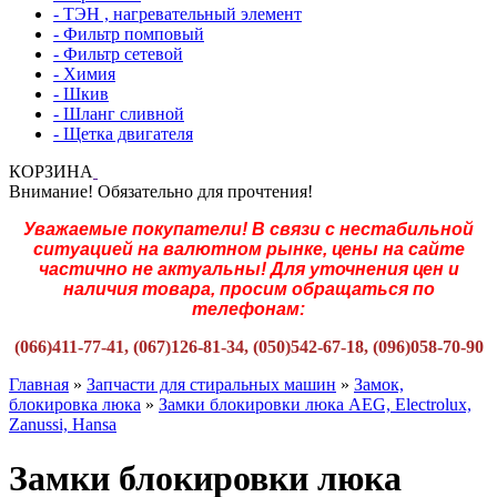
- ТЭН , нагревательный элемент
- Фильтр помповый
- Фильтр сетевой
- Химия
- Шкив
- Шланг сливной
- Щетка двигателя
КОРЗИНА
Внимание! Обязательно для прочтения!
Уважаемые покупатели! В связи с нестабильной
ситуацией на валютном рынке, цены на сайте
частично не актуальны! Для уточнения цен и
наличия товара, просим обращаться по
телефонам:
(066)411-77-41, (067)126-81-34, (050)542-67-18, (096)058-70-90
Главная
»
Запчасти для стиральных машин
»
Замок,
блокировка люка
»
Замки блокировки люка AEG, Electrolux,
Zanussi, Hansa
Замки блокировки люка