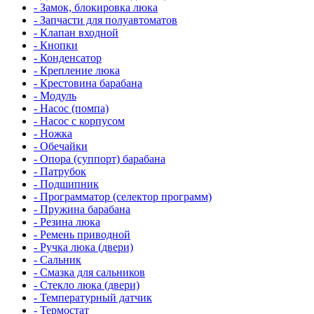
- Замок, блокировка люка
- Запчасти для полуавтоматов
- Клапан входной
- Кнопки
- Конденсатор
- Крепление люка
- Крестовина барабана
- Модуль
- Насос (помпа)
- Насос c корпусом
- Ножка
- Обечайки
- Опора (суппорт) барабана
- Патрубок
- Подшипник
- Программатор (селектор программ)
- Пружина барабана
- Резина люка
- Ремень приводной
- Ручка люка (двери)
- Сальник
- Смазка для сальников
- Стекло люка (двери)
- Температурный датчик
- Термостат