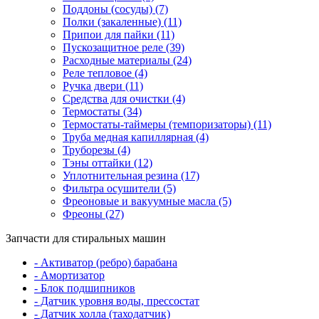
Поддоны (сосуды) (7)
Полки (закаленные) (11)
Припои для пайки (11)
Пускозащитное реле (39)
Расходные материалы (24)
Реле тепловое (4)
Ручка двери (11)
Средства для очистки (4)
Термостаты (34)
Термостаты-таймеры (темпоризаторы) (11)
Труба медная капиллярная (4)
Труборезы (4)
Тэны оттайки (12)
Уплотнительная резина (17)
Фильтра осушители (5)
Фреоновые и вакуумные масла (5)
Фреоны (27)
Запчасти для стиральных машин
- Активатор (ребро) барабана
- Амортизатор
- Блок подшипников
- Датчик уровня воды, прессостат
- Датчик холла (таходатчик)