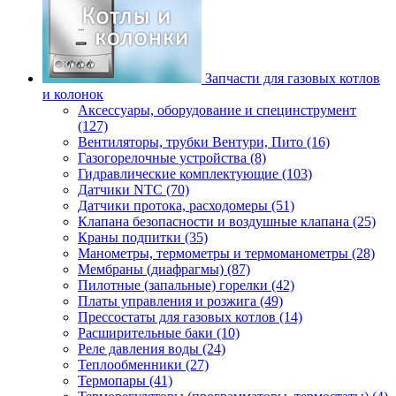
Запчасти для газовых котлов
и колонок
Аксессуары, оборудование и специнструмент
(127)
Вентиляторы, трубки Вентури, Пито (16)
Газогорелочные устройства (8)
Гидравлические комплектующие (103)
Датчики NTC (70)
Датчики протока, расходомеры (51)
Клапана безопасности и воздушные клапана (25)
Краны подпитки (35)
Манометры, термометры и термоманометры (28)
Мембраны (диафрагмы) (87)
Пилотные (запальные) горелки (42)
Платы управления и розжига (49)
Прессостаты для газовых котлов (14)
Расширительные баки (10)
Реле давления воды (24)
Теплообменники (27)
Термопары (41)