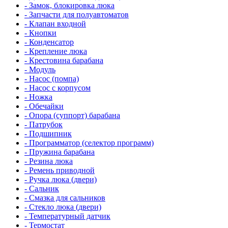
- Замок, блокировка люка
- Запчасти для полуавтоматов
- Клапан входной
- Кнопки
- Конденсатор
- Крепление люка
- Крестовина барабана
- Модуль
- Насос (помпа)
- Насос c корпусом
- Ножка
- Обечайки
- Опора (суппорт) барабана
- Патрубок
- Подшипник
- Программатор (селектор программ)
- Пружина барабана
- Резина люка
- Ремень приводной
- Ручка люка (двери)
- Сальник
- Смазка для сальников
- Стекло люка (двери)
- Температурный датчик
- Термостат