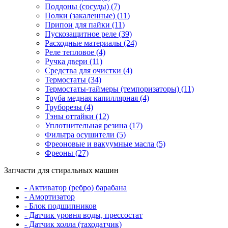
Поддоны (сосуды) (7)
Полки (закаленные) (11)
Припои для пайки (11)
Пускозащитное реле (39)
Расходные материалы (24)
Реле тепловое (4)
Ручка двери (11)
Средства для очистки (4)
Термостаты (34)
Термостаты-таймеры (темпоризаторы) (11)
Труба медная капиллярная (4)
Труборезы (4)
Тэны оттайки (12)
Уплотнительная резина (17)
Фильтра осушители (5)
Фреоновые и вакуумные масла (5)
Фреоны (27)
Запчасти для стиральных машин
- Активатор (ребро) барабана
- Амортизатор
- Блок подшипников
- Датчик уровня воды, прессостат
- Датчик холла (таходатчик)