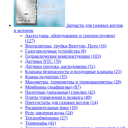
Запчасти для газовых котлов
и колонок
Аксессуары, оборудование и специнструмент
(127)
Вентиляторы, трубки Вентури, Пито (16)
Газогорелочные устройства (8)
Гидравлические комплектующие (103)
Датчики NTC (70)
Датчики протока, расходомеры (51)
Клапана безопасности и воздушные клапана (25)
Краны подпитки (35)
Манометры, термометры и термоманометры (28)
Мембраны (диафрагмы) (87)
Пилотные (запальные) горелки (42)
Платы управления и розжига (49)
Прессостаты для газовых котлов (14)
Расширительные баки (10)
Реле давления воды (24)
Теплообменники (27)
Термопары (41)