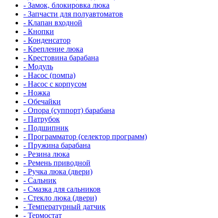
- Замок, блокировка люка
- Запчасти для полуавтоматов
- Клапан входной
- Кнопки
- Конденсатор
- Крепление люка
- Крестовина барабана
- Модуль
- Насос (помпа)
- Насос c корпусом
- Ножка
- Обечайки
- Опора (суппорт) барабана
- Патрубок
- Подшипник
- Программатор (селектор программ)
- Пружина барабана
- Резина люка
- Ремень приводной
- Ручка люка (двери)
- Сальник
- Смазка для сальников
- Стекло люка (двери)
- Температурный датчик
- Термостат