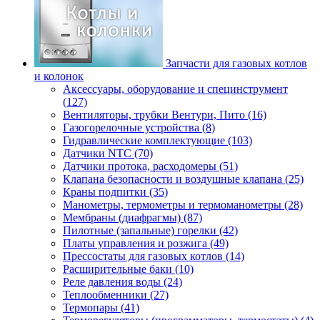
Запчасти для газовых котлов
и колонок
Аксессуары, оборудование и специнструмент
(127)
Вентиляторы, трубки Вентури, Пито (16)
Газогорелочные устройства (8)
Гидравлические комплектующие (103)
Датчики NTC (70)
Датчики протока, расходомеры (51)
Клапана безопасности и воздушные клапана (25)
Краны подпитки (35)
Манометры, термометры и термоманометры (28)
Мембраны (диафрагмы) (87)
Пилотные (запальные) горелки (42)
Платы управления и розжига (49)
Прессостаты для газовых котлов (14)
Расширительные баки (10)
Реле давления воды (24)
Теплообменники (27)
Термопары (41)