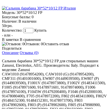
Модель:
30*52*10/12 FP
Бонусные баллы:
0
Наличие:
В наличии
50грн.
Количество:
Купить
- или -
В заметки
В сравнения
Отзывов: 0
Оставить отзыв
Поделиться
Описание
Отзывы (0)
Сальник барабана 30*52*10/12 FP для стиральных машин
Zanussi, Electrolux, AEG. Производитель: Italy. Подходит к
моделям: Zanussi
CAW1010 (91478954200), CAW1010 (G) (91478954200),
CMF311 (91401001600), EW807 (91449039500), EW807 (P)
(91449039500), F1001V (91478973800), F1002V (91483411500),
F1005 (91478971600, 91478971601, 91478974000), F1006
(91478974100), F1045W (91479200400), F1046 (91452000100,
91478080400), F705 (91478972200), F802 (91483411800), F802V
(91484152300, 91484152301, 91478973700), F803
(91478902600), F803 (P) (91478902600), F805 (91478980900,