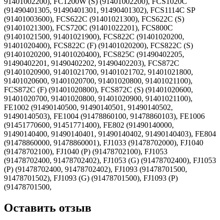
91401002200), FC1200W (S) (91401002200), FCS1020C
(91490401305, 91490401301, 91490401302), FCS1114C SP
(91401003600), FCS622C (91401021300), FCS622C (S)
(91401021300), FCS720C (91401022201), FCS800C
(91401021500, 91401021900), FCS822C (91401020200,
91401020400), FCS822C (F) (91401020200), FCS822C (S)
(91401020200, 91401020400), FCS825C (91490402205,
91490402201, 91490402202, 91490402203), FCS872C
(91401020900, 91401021700, 91401021702, 91401021800,
91401020600, 91401020700, 91401020800, 91401021100),
FCS872C (F) (91401020800), FCS872C (S) (91401020600,
91401020700, 91401020800, 91401020900, 91401021100),
FE1002 (91490140500, 91490140501, 91490140502,
91490140503), FE1004 (91478860100, 91478860103), FE1006
(91451770600, 91451771400), FE802 (91490140000,
91490140400, 91490140401, 91490140402, 91490140403), FE804
(91478860000, 91478860001), FJ1033 (91478702000), FJ1040
(91478702100), FJ1040 (P) (91478702100), FJ1053
(91478702400, 91478702402), FJ1053 (G) (91478702400), FJ1053
(P) (91478702400, 91478702402), FJ1093 (91478701500,
91478701502), FJ1093 (G) (91478701500), FJ1093 (P)
(91478701500,
Оставить отзыв