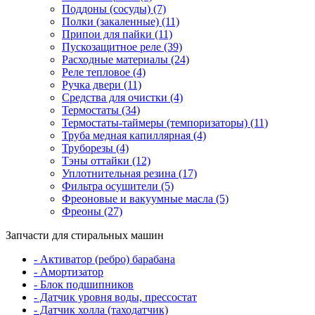
Поддоны (сосуды) (7)
Полки (закаленные) (11)
Припои для пайки (11)
Пускозащитное реле (39)
Расходные материалы (24)
Реле тепловое (4)
Ручка двери (11)
Средства для очистки (4)
Термостаты (34)
Термостаты-таймеры (темпоризаторы) (11)
Труба медная капиллярная (4)
Труборезы (4)
Тэны оттайки (12)
Уплотнительная резина (17)
Фильтра осушители (5)
Фреоновые и вакуумные масла (5)
Фреоны (27)
Запчасти для стиральных машин
- Активатор (ребро) барабана
- Амортизатор
- Блок подшипников
- Датчик уровня воды, прессостат
- Датчик холла (таходатчик)