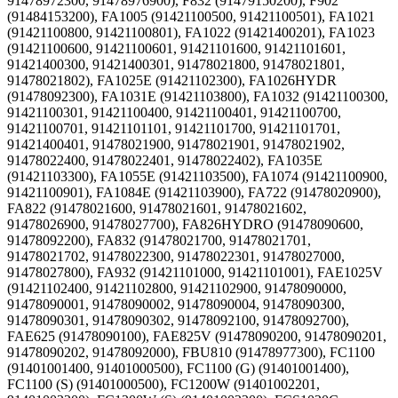
91478972300, 91478976900), F832 (91479150200), F902
(91484153200), FA1005 (91421100500, 91421100501), FA1021
(91421100800, 91421100801), FA1022 (91421400201), FA1023
(91421100600, 91421100601, 91421101600, 91421101601,
91421400300, 91421400301, 91478021800, 91478021801,
91478021802), FA1025E (91421102300), FA1026HYDR
(91478092300), FA1031E (91421103800), FA1032 (91421100300,
91421100301, 91421100400, 91421100401, 91421100700,
91421100701, 91421101101, 91421101700, 91421101701,
91421400401, 91478021900, 91478021901, 91478021902,
91478022400, 91478022401, 91478022402), FA1035E
(91421103300), FA1055E (91421103500), FA1074 (91421100900,
91421100901), FA1084E (91421103900), FA722 (91478020900),
FA822 (91478021600, 91478021601, 91478021602,
91478026900, 91478027700), FA826HYDRO (91478090600,
91478092200), FA832 (91478021700, 91478021701,
91478021702, 91478022300, 91478022301, 91478027000,
91478027800), FA932 (91421101000, 91421101001), FAE1025V
(91421102400, 91421102800, 91421102900, 91478090000,
91478090001, 91478090002, 91478090004, 91478090300,
91478090301, 91478090302, 91478092100, 91478092700),
FAE625 (91478090100), FAE825V (91478090200, 91478090201,
91478090202, 91478092000), FBU810 (91478977300), FC1100
(91401001400, 91401000500), FC1100 (G) (91401001400),
FC1100 (S) (91401000500), FC1200W (91401002201,