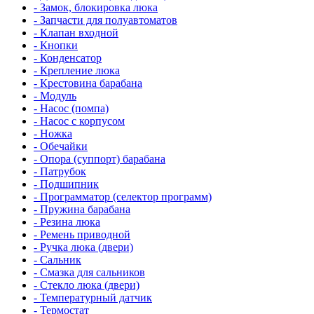
- Замок, блокировка люка
- Запчасти для полуавтоматов
- Клапан входной
- Кнопки
- Конденсатор
- Крепление люка
- Крестовина барабана
- Модуль
- Насос (помпа)
- Насос c корпусом
- Ножка
- Обечайки
- Опора (суппорт) барабана
- Патрубок
- Подшипник
- Программатор (селектор программ)
- Пружина барабана
- Резина люка
- Ремень приводной
- Ручка люка (двери)
- Сальник
- Смазка для сальников
- Стекло люка (двери)
- Температурный датчик
- Термостат