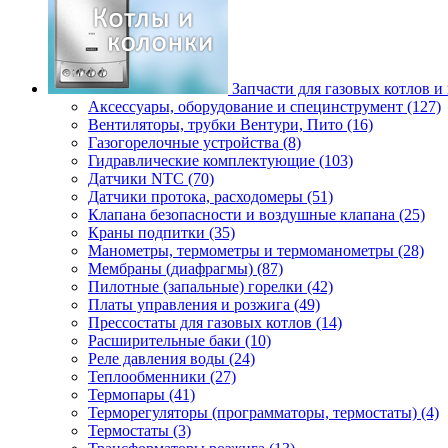
Запчасти для газовых котлов и
Аксессуары, оборудование и специнструмент (127)
Вентиляторы, трубки Вентури, Пито (16)
Газогорелочные устройства (8)
Гидравлические комплектующие (103)
Датчики NTC (70)
Датчики протока, расходомеры (51)
Клапана безопасности и воздушные клапана (25)
Краны подпитки (35)
Манометры, термометры и термоманометры (28)
Мембраны (диафрагмы) (87)
Пилотные (запальные) горелки (42)
Платы управления и розжига (49)
Прессостаты для газовых котлов (14)
Расширительные баки (10)
Реле давления воды (24)
Теплообменники (27)
Термопары (41)
Терморегуляторы (программаторы, термостаты) (4)
Термостаты (3)