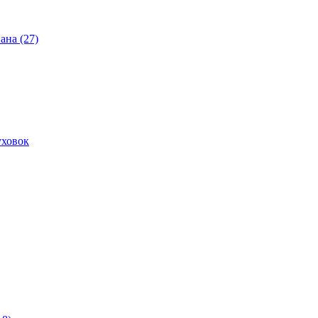
ана (27)
уховок