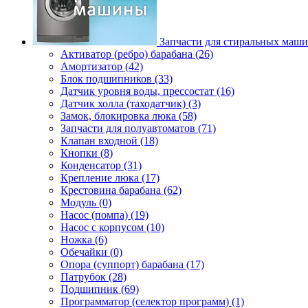
Запчасти для стиральных маш
Активатор (ребро) барабана (26)
Амортизатор (42)
Блок подшипников (33)
Датчик уровня воды, прессостат (16)
Датчик холла (таходатчик) (3)
Замок, блокировка люка (58)
Запчасти для полуавтоматов (71)
Клапан входной (18)
Кнопки (8)
Конденсатор (31)
Крепление люка (17)
Крестовина барабана (62)
Модуль (0)
Насос (помпа) (19)
Насос c корпусом (10)
Ножка (6)
Обечайки (0)
Опора (суппорт) барабана (17)
Патрубок (28)
Подшипник (69)
Программатор (селектор программ) (1)