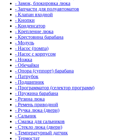
- Замок, блокировка люка
- Запчасти для полуавтоматов
- Клапан входной
- Кнопки
- Конденсатор
- Крепление люка
- Крестовина барабана
- Модуль
- Насос (помпа)
- Насос c корпусом
- Ножка
- Обечайки
- Опора (суппорт) барабана
- Патрубок
- Подшипник
- Программатор (селектор программ)
- Пружина барабана
- Резина люка
- Ремень приводной
- Ручка люка (двери)
- Сальник
- Смазка для сальников
- Стекло люка (двери)
- Температурный датчик
- Термостат