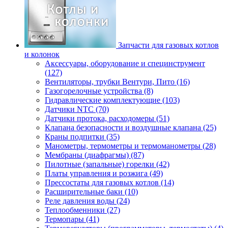
Запчасти для газовых котлов
и колонок
Аксессуары, оборудование и специнструмент
(127)
Вентиляторы, трубки Вентури, Пито (16)
Газогорелочные устройства (8)
Гидравлические комплектующие (103)
Датчики NTC (70)
Датчики протока, расходомеры (51)
Клапана безопасности и воздушные клапана (25)
Краны подпитки (35)
Манометры, термометры и термоманометры (28)
Мембраны (диафрагмы) (87)
Пилотные (запальные) горелки (42)
Платы управления и розжига (49)
Прессостаты для газовых котлов (14)
Расширительные баки (10)
Реле давления воды (24)
Теплообменники (27)
Термопары (41)