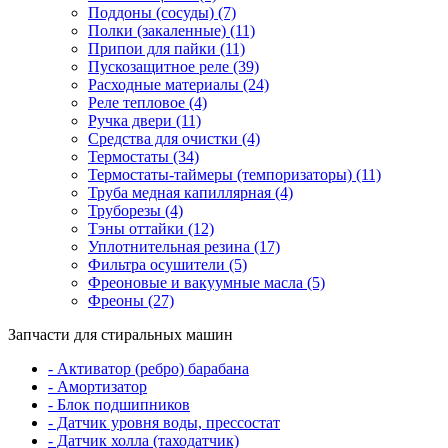
Поддоны (сосуды) (7)
Полки (закаленные) (11)
Припои для пайки (11)
Пускозащитное реле (39)
Расходные материалы (24)
Реле тепловое (4)
Ручка двери (11)
Средства для очистки (4)
Термостаты (34)
Термостаты-таймеры (темпоризаторы) (11)
Труба медная капиллярная (4)
Труборезы (4)
Тэны оттайки (12)
Уплотнительная резина (17)
Фильтра осушители (5)
Фреоновые и вакуумные масла (5)
Фреоны (27)
Запчасти для стиральных машин
- Активатор (ребро) барабана
- Амортизатор
- Блок подшипников
- Датчик уровня воды, прессостат
- Датчик холла (таходатчик)