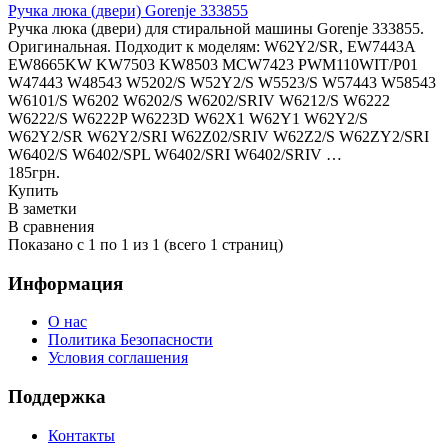
Ручка люка (двери) Gorenje 333855
Ручка люка (двери) для стиральной машины Gorenje 333855.
Оригинальная. Подходит к моделям: W62Y2/SR, EW7443A
EW8665KW KW7503 KW8503 MCW7423 PWM110WIT/P01
W47443 W48543 W5202/S W52Y2/S W5523/S W57443 W58543
W6101/S W6202 W6202/S W6202/SRIV W6212/S W6222
W6222/S W6222P W6223D W62X1 W62Y1 W62Y2/S
W62Y2/SR W62Y2/SRI W62Z02/SRIV W62Z2/S W62ZY2/SRI
W6402/S W6402/SPL W6402/SRI W6402/SRIV …
185грн.
Купить
В заметки
В сравнения
Показано с 1 по 1 из 1 (всего 1 страниц)
Информация
О нас
Политика Безопасности
Условия соглашения
Поддержка
Контакты