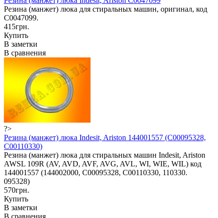
Резина (манжет) люка Indesit, Ariston C0047099
Резина (манжет) люка для стиральных машин, оригинал, код
C0047099.
415грн.
Купить
В заметки
В сравнения
?>
Резина (манжет) люка Indesit, Ariston 144001557 (C00095328,
C00110330)
Резина (манжет) люка для стиральных машин Indesit, Ariston
AWSL 109R (AV, AVD, AVF, AVG, AVL, WI, WIE, WIL) код
144001557 (144002000, C00095328, C00110330, 110330.
095328)
570грн.
Купить
В заметки
В сравнения