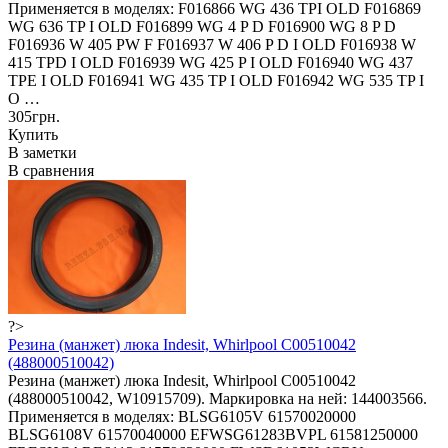
Применяется в моделях: F016866 WG 436 TPI OLD F016869
WG 636 TP I OLD F016899 WG 4 P D F016900 WG 8 P D
F016936 W 405 PW F F016937 W 406 P D I OLD F016938 W
415 TPD I OLD F016939 WG 425 P I OLD F016940 WG 437
TPE I OLD F016941 WG 435 TP I OLD F016942 WG 535 TP I
O …
305грн.
Купить
В заметки
В сравнения
?>
Резина (манжет) люка Indesit, Whirlpool C00510042
(488000510042)
Резина (манжет) люка Indesit, Whirlpool C00510042
(488000510042, W10915709). Маркировка на ней: 144003566.
Применяется в моделях: BLSG6105V 61570020000
BLSG6108V 61570040000 EFWSG61283BVPL 61581250000