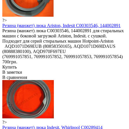
?>
Резина (манжет) люка Ariston, Indesit C00303546, 144002891
Резина (манжет) люка C00303546, 144002891 для стиральных
машин с боковой загрузкой Ariston, Indesit. с сушкой.
Подходит для серий стиральных машин Hotpoint-Ariston
AQD1071D69EUB (80858350165), AQD1071D69IDAUS
(80888380100), AQD970F697EU
(769991057851, 769991057852, 769991057853, 769991057854)
700грн.
Купить
В заметки
В сравнения
?>
Резина (манжет) люка Indesit, Whirlpool C00289414