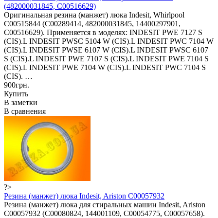
(482000031845, C00516629)
Оригинальная резина (манжет) люка Indesit, Whirlpool
C00515844 (C00289414, 482000031845, 14400297901,
C00516629). Применяется в моделях: INDESIT PWE 7127 S
(CIS).L INDESIT PWSC 5104 W (CIS).L INDESIT PWC 7104 W
(CIS).L INDESIT PWSE 6107 W (CIS).L INDESIT PWSC 6107
S (CIS).L INDESIT PWE 7107 S (CIS).L INDESIT PWE 7104 S
(CIS).L INDESIT PWE 7104 W (CIS).L INDESIT PWC 7104 S
(CIS). …
900грн.
Купить
В заметки
В сравнения
?>
Резина (манжет) люка Indesit, Ariston C00057932
Резина (манжет) люка для стиральных машин Indesit, Ariston
C00057932 (С00080824, 144001109, C00054775, C00057658).