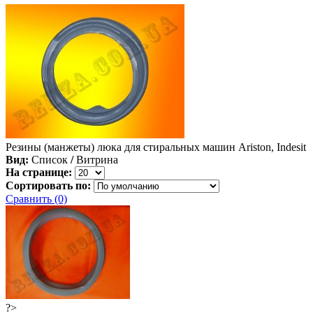
Резины (манжеты) люка для стиральных машин Ariston, Indesit
Вид:
Список
/
Витрина
На странице:
Сортировать по:
Сравнить (0)
?>