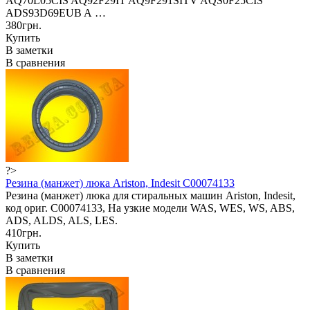
AQ70L05CIS AQ92F29IT AQ9F291SITV AQS0F25CIS
ADS93D69EUB A …
380грн.
Купить
В заметки
В сравнения
?>
Резина (манжет) люка Ariston, Indesit C00074133
Резина (манжет) люка для стиральных машин Ariston, Indesit,
код ориг. C00074133, На узкие модели WAS, WES, WS, ABS,
ADS, ALDS, ALS, LES.
410грн.
Купить
В заметки
В сравнения