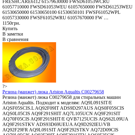
FRESHCARE6112 61579630000 FWSD61053WCRU
61057710000 FWSD61053WEU 61057650000 FWSD61253WEU
61530650000 61530650100 61530650101 FWSF61052WPL
61057330000 FWSF61052WRU 61057670000 FW …
1150грн.
Купить
В заметки
В сравнения
?>
Резина (манжет) люка Ariston Aqualtis C00279658
Резина (манжет) люка C00279658 для стиральных машин
Ariston Aqualtis. Подходит к моделям: AQ9L091SIT/E
AQSF05SCIS.L AQ92F09IT ADS9D297AUS AQS0F05SCIS
AQS0L05CIS AQ9F291SHIT AQ7L105UCN AQ9F291SIT
AQ70F05CIS AQ9F291SHIT/E QVB7125UCIS AQS62L09UA
AQ9F291STKV ADS93D69UEUA AQ9D292IEU/VB
AQ92F29FR AQ9L091SIT AQ9F292STKV AQ72D09CIS