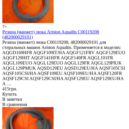
?>
Резина (манжет) люка Ariston Aqualtis C00119208
(482000029101)
Резина (манжет) люка C00119208, 482000029101 для
стиральных машин Ariston Aqualtis. Применяется в моделях:
AQGD169HFR AQGF109IT/HA AQGF121FRV AQGF129EUO
AQGF129HIT AQGF141HFR AQGF149FR AQGL101FR
AQGL109EUO AQGL129EUO AQGL129FR AQGL129PIUK
AQGL129PMUK AQSD129EU AQSD129EU/HA AQSF105CSI
AQSF105CSI/HA AQSF109EU AQSF109EU/HA AQSF120FR
AQSF129CSI AQSF129CSI/HA AQSF129EU AQSF129EU/HA
A …
415грн.
Купить
В заметки
В сравнения