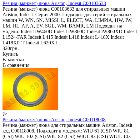
Резина (манжет) люка Ariston, Indesit C00103633
Резина (манжет) люка C00103633 для стиральных машин
Ariston, Indesit. Серия 2000. Подходит для серий стиральных
машин W, WN, SN, MISSI, L, ELECT, WA, LIMPIA, HW, IW,
LM, HL, AF, A, EV, SGL, WM, BAMR, LM Подходит на
модели: Indesit IW460D Indesit IW860D Indesit IW860XD Indesit
L1524-FAR Indesit L415 Indesit L418 Indesit L418X Indesit
L418XITT Indesit L620X I …
320грн.
Купить
В заметки
В сравнения
?>
Резина (манжет) люка Ariston, Indesit C00118008
Резина (манжет) люка для стиральных машин Ariston, Indesit
код C00118008. Подходит к моделям: WIU 61 (CSI) WIU 81
(CSI) WIU 102 (CSI) WIU 82 (CSI) WIUL 83 (CSI) WIUL 103