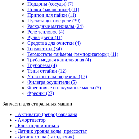
Поддоны (сосуды) (7)
Полки (закаленные) (11)
Припои для пайки (11)
Пускозащитное реле (39)
Расходные материалы (24)
Реле тепловое (4)
Ручка двери (11)
Средства для очистки (4)
Термостаты (34)
Термостаты-таймеры (темпоризаторы) (11)
Труба медная капиллярная (4)
Труборезы (4)
Тэны оттайки (12)
Уплотнительная резина (17)
Фильтра осушители (5)
Фреоновые и вакуумные масла (5)
Фреоны (27)
Запчасти для стиральных машин
- Активатор (ребро) барабана
- Амортизатор
- Блок подшипников
- Датчик уровня воды, прессостат
- Датчик холла (таходатчик)