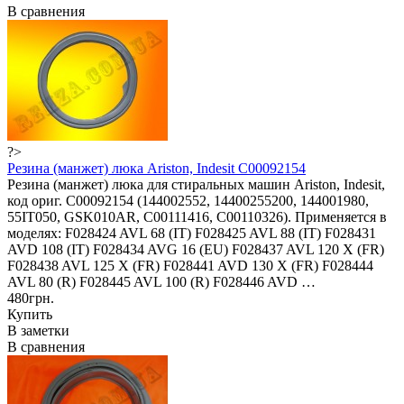
В сравнения
?>
Резина (манжет) люка Ariston, Indesit C00092154
Резина (манжет) люка для стиральных машин Ariston, Indesit,
код ориг. C00092154 (144002552, 14400255200, 144001980,
55IT050, GSK010AR, C00111416, C00110326). Применяется в
моделях: F028424 AVL 68 (IT) F028425 AVL 88 (IT) F028431
AVD 108 (IT) F028434 AVG 16 (EU) F028437 AVL 120 X (FR)
F028438 AVL 125 X (FR) F028441 AVD 130 X (FR) F028444
AVL 80 (R) F028445 AVL 100 (R) F028446 AVD …
480грн.
Купить
В заметки
В сравнения