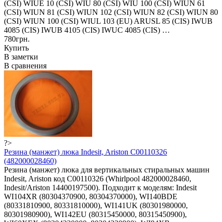
(CSI) WIUE 10 (CSI) WIU 80 (CSI) WIU 100 (CSI) WIUN 61
(CSI) WIUN 81 (CSI) WIUN 102 (CSI) WIUN 82 (CSI) WIUN 80
(CSI) WIUN 100 (CSI) WIUL 103 (EU) ARUSL 85 (CIS) IWUB
4085 (CIS) IWUB 4105 (CIS) IWUC 4085 (CIS) …
780грн.
Купить
В заметки
В сравнения
?>
Резина (манжет) люка Indesit, Ariston C00110326
(482000028460)
Резина (манжет) люка для вертикальных стиральных машин
Indesit, Ariston код C00110326 (Whirlpool 482000028460,
Indesit/Ariston 14400197500). Подходит к моделям: Indesit
WI104XR (80304370900, 80304370000), WI140BDE
(80331810900, 80331810000), WI141UK (80301980000,
80301980900), WI142EU (80315450000, 80315450900),