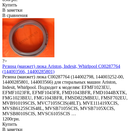
Купить
В заметки
В сравнения
?>
Резина (манжет) люка Ariston, Indesit, Whirlpool C00287764
(144003566, 14400285801)
Резина (манжет) люка C00287764 (144002798, 144003252-00,
14400285801, 144003566) для стиральных машин Ariston,
Indesit, Whirlpool. Подходит к моделям: EFMF1023EU,
EFMF1023FR, EFMF1043FR, FMD1043BFR, FMD1044BXTK,
FMG1023BEU, FMG1043BFR, FMSD822MBEU, FMSF702EU,
MVB91019SCIS, MVC7105SCIS(48LT), MVE111419XCIS,
MVSB6125SCIS48L, MVSB7105SCIS, MVSB7105XCIS,
MVSB8010SCIS, MVSC6105SCIS …
1200грн.
Купить
В заметки