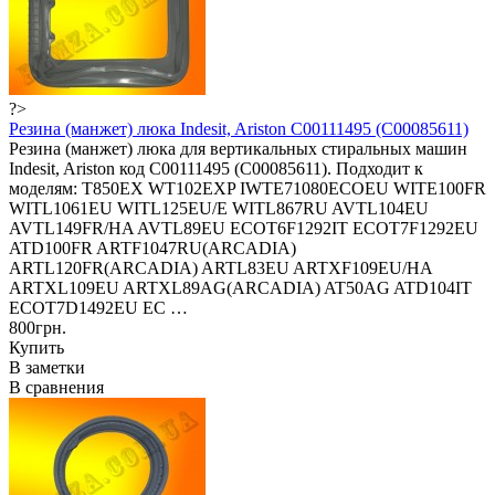
?>
Резина (манжет) люка Indesit, Ariston C00111495 (C00085611)
Резина (манжет) люка для вертикальных стиральных машин
Indesit, Ariston код C00111495 (C00085611). Подходит к
моделям: T850EX WT102EXP IWTE71080ECOEU WITE100FR
WITL1061EU WITL125EU/E WITL867RU AVTL104EU
AVTL149FR/HA AVTL89EU ECOT6F1292IT ECOT7F1292EU
ATD100FR ARTF1047RU(ARCADIA)
ARTL120FR(ARCADIA) ARTL83EU ARTXF109EU/HA
ARTXL109EU ARTXL89AG(ARCADIA) AT50AG ATD104IT
ECOT7D1492EU EC …
800грн.
Купить
В заметки
В сравнения