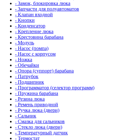
- Замок, блокировка люка
- Запчасти для полуавтоматов
- Клапан входной
- Кнопки
- Конденсатор
- Крепление люка
- Крестовина барабана
- Модуль
- Насос (помпа)
- Насос c корпусом
- Ножка
- Обечайки
- Опора (суппорт) барабана
- Патрубок
- Подшипник
- Программатор (селектор программ)
- Пружина барабана
- Резина люка
- Ремень приводной
- Ручка люка (двери)
- Сальник
- Смазка для сальников
- Стекло люка (двери)
- Температурный датчик
- Термостат