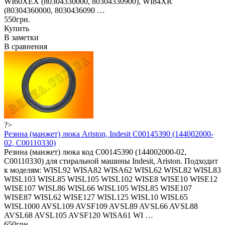
WI60XEX (80304330000, 80304330900), WI84XR
(80304360000, 8030436090 …
550грн.
Купить
В заметки
В сравнения
?>
Резина (манжет) люка Ariston, Indesit C00145390 (144002000-
02, C00110330)
Резина (манжет) люка код C00145390 (144002000-02,
C00110330) для стиральной машины Indesit, Ariston. Подходит
к моделям: WISL92 WISA82 WISA62 WISL62 WISL82 WISL83
WISL103 WISL85 WISL105 WISL102 WISE8 WISE10 WISE12
WISE107 WISL86 WISL66 WISL105 WISL85 WISE107
WISE87 WISL62 WISE127 WISL125 WISL10 WISL65
WISL1000 AVSL109 AVSF109 AVSL89 AVSL66 AVSL88
AVSL68 AVSL105 AVSF120 WISA61 WI …
650грн.