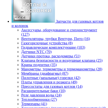
Запчасти для газовых котлов
и колонок
Аксессуары, оборудование и специнструмент
(127)
Вентиляторы, трубки Вентури, Пито (16)
Газогорелочные устройства (8)
Гидравлические комплектующие (103)
Датчики NTC (70)
Датчики протока, расходомеры (51)
Клапана безопасности и воздушные клапана (25)
Краны подпитки (35)
Манометры, термометры и термоманометры (28)
Мембраны (диафрагмы) (87)
Пилотные (запальные) горелки (42)
Платы управления и розжига (49)
Прессостаты для газовых котлов (14)
Расширительные баки (10)
Реле давления воды (24)
Теплообменники (27)
Термопары (41)