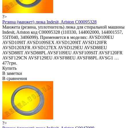
?>
Резина (манжет) люка Indesit, Ariston C00095328
Манжета (резина, уплотнитель) люка для стиральной машины
Indesit, Ariston код С00095328 (110330, 144002000, 144001557,
55IT040, 3406099). Применяется в моделях: AVSD109EU
AVSD109IT AVSD109SEX AVSD1209IT AVSD120FR
AVSD120XFR AVSD127EX AVSD129EU AVSD88EU
AVSD88IT AVSD88PL AVSF109EU AVSF109SIT AVSF120FR
AVSF129CN AVSF129EU AVSF88EU AVSF88PL AVSG1 …
477грн.
Купить
В заметки
В сравнения
?>