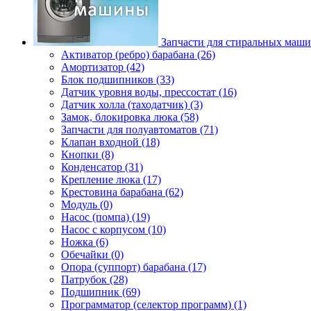
Запчасти для стиральных маш
Активатор (ребро) барабана (26)
Амортизатор (42)
Блок подшипников (33)
Датчик уровня воды, прессостат (16)
Датчик холла (таходатчик) (3)
Замок, блокировка люка (58)
Запчасти для полуавтоматов (71)
Клапан входной (18)
Кнопки (8)
Конденсатор (31)
Крепление люка (17)
Крестовина барабана (62)
Модуль (0)
Насос (помпа) (19)
Насос c корпусом (10)
Ножка (6)
Обечайки (0)
Опора (суппорт) барабана (17)
Патрубок (28)
Подшипник (69)
Программатор (селектор программ) (1)