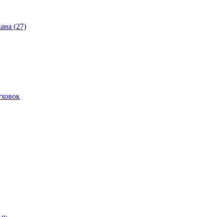
ана (27)
уховок