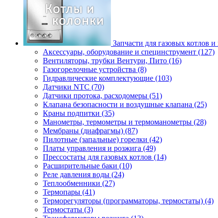
Запчасти для газовых котлов и
Аксессуары, оборудование и специнструмент (127)
Вентиляторы, трубки Вентури, Пито (16)
Газогорелочные устройства (8)
Гидравлические комплектующие (103)
Датчики NTC (70)
Датчики протока, расходомеры (51)
Клапана безопасности и воздушные клапана (25)
Краны подпитки (35)
Манометры, термометры и термоманометры (28)
Мембраны (диафрагмы) (87)
Пилотные (запальные) горелки (42)
Платы управления и розжига (49)
Прессостаты для газовых котлов (14)
Расширительные баки (10)
Реле давления воды (24)
Теплообменники (27)
Термопары (41)
Терморегуляторы (программаторы, термостаты) (4)
Термостаты (3)