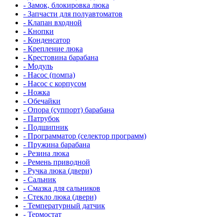
- Замок, блокировка люка
- Запчасти для полуавтоматов
- Клапан входной
- Кнопки
- Конденсатор
- Крепление люка
- Крестовина барабана
- Модуль
- Насос (помпа)
- Насос c корпусом
- Ножка
- Обечайки
- Опора (суппорт) барабана
- Патрубок
- Подшипник
- Программатор (селектор программ)
- Пружина барабана
- Резина люка
- Ремень приводной
- Ручка люка (двери)
- Сальник
- Смазка для сальников
- Стекло люка (двери)
- Температурный датчик
- Термостат