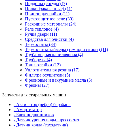
Поддоны (сосуды) (7)
Полки (закаленные) (11)
Припои для пайки (11)
Пускозащитное реле (39)
Расходные материалы (24)
Реле тепловое (4)
Ручка двери (11)
Средства для очистки (4)
Термостаты (34)
Термостаты-таймеры (темпоризаторы) (11)
Труба медная капиллярная (4)
Труборезы (4)
Тэны оттайки (12)
Уплотнительная резина (17)
Фильтра осушители (5)
Фреоновые и вакуумные масла (5)
Фреоны (27)
Запчасти для стиральных машин
- Активатор (ребро) барабана
- Амортизатор
- Блок подшипников
- Датчик уровня воды, прессостат
- Датчик холла (таходатчик)