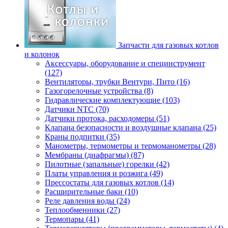
Запчасти для газовых котлов
и колонок
Аксессуары, оборудование и специнструмент
(127)
Вентиляторы, трубки Вентури, Пито (16)
Газогорелочные устройства (8)
Гидравлические комплектующие (103)
Датчики NTC (70)
Датчики протока, расходомеры (51)
Клапана безопасности и воздушные клапана (25)
Краны подпитки (35)
Манометры, термометры и термоманометры (28)
Мембраны (диафрагмы) (87)
Пилотные (запальные) горелки (42)
Платы управления и розжига (49)
Прессостаты для газовых котлов (14)
Расширительные баки (10)
Реле давления воды (24)
Теплообменники (27)
Термопары (41)