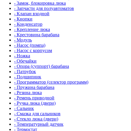
- Замок, блокировка люка
- Запчасти для полуавтоматов
- Клапан входной
- Кнопки
- Конденсатор
- Крепление люка
- Крестовина барабана
- Модуль
- Насос (помпа)
- Насос c корпусом
- Ножка
- Обечайки
- Опора (суппорт) барабана
- Патрубок
- Подшипник
- Программатор (селектор программ)
- Пружина барабана
- Резина люка
- Ремень приводной
- Ручка люка (двери)
- Сальник
- Смазка для сальников
- Стекло люка (двери)
- Температурный датчик
- Термостат