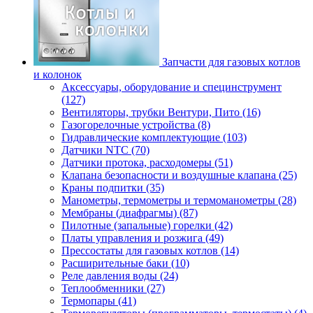
Запчасти для газовых котлов
и колонок
Аксессуары, оборудование и специнструмент
(127)
Вентиляторы, трубки Вентури, Пито (16)
Газогорелочные устройства (8)
Гидравлические комплектующие (103)
Датчики NTC (70)
Датчики протока, расходомеры (51)
Клапана безопасности и воздушные клапана (25)
Краны подпитки (35)
Манометры, термометры и термоманометры (28)
Мембраны (диафрагмы) (87)
Пилотные (запальные) горелки (42)
Платы управления и розжига (49)
Прессостаты для газовых котлов (14)
Расширительные баки (10)
Реле давления воды (24)
Теплообменники (27)
Термопары (41)