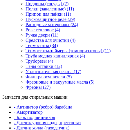
Поддоны (сосуды) (7)
Полки (закаленные) (11)
Припои для пайки (11)
Пускозащитное реле (39)
Расходные материалы (24)
Реле тепловое (4)
Ручка двери (11)
Средства для очистки (4)
Термостаты (34)
Термостаты-таймеры (темпоризаторы) (11)
Труба медная капиллярная (4)
Труборезы (4)
Тэны оттайки (12)
Уплотнительная резина (17)
Фильтра осушители (5)
Фреоновые и вакуумные масла (5)
Фреоны (27)
Запчасти для стиральных машин
- Активатор (ребро) барабана
- Амортизатор
- Блок подшипников
- Датчик уровня воды, прессостат
- Датчик холла (таходатчик)