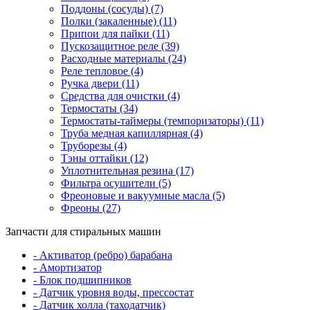
Поддоны (сосуды) (7)
Полки (закаленные) (11)
Припои для пайки (11)
Пускозащитное реле (39)
Расходные материалы (24)
Реле тепловое (4)
Ручка двери (11)
Средства для очистки (4)
Термостаты (34)
Термостаты-таймеры (темпоризаторы) (11)
Труба медная капиллярная (4)
Труборезы (4)
Тэны оттайки (12)
Уплотнительная резина (17)
Фильтра осушители (5)
Фреоновые и вакуумные масла (5)
Фреоны (27)
Запчасти для стиральных машин
- Активатор (ребро) барабана
- Амортизатор
- Блок подшипников
- Датчик уровня воды, прессостат
- Датчик холла (таходатчик)