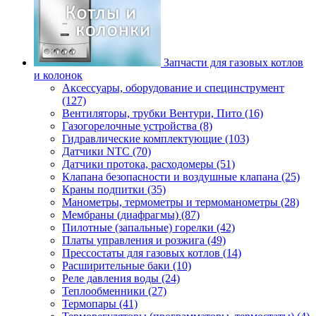
Запчасти для газовых котлов
и колонок
Аксессуары, оборудование и специнструмент
(127)
Вентиляторы, трубки Вентури, Пито (16)
Газогорелочные устройства (8)
Гидравлические комплектующие (103)
Датчики NTC (70)
Датчики протока, расходомеры (51)
Клапана безопасности и воздушные клапана (25)
Краны подпитки (35)
Манометры, термометры и термоманометры (28)
Мембраны (диафрагмы) (87)
Пилотные (запальные) горелки (42)
Платы управления и розжига (49)
Прессостаты для газовых котлов (14)
Расширительные баки (10)
Реле давления воды (24)
Теплообменники (27)
Термопары (41)