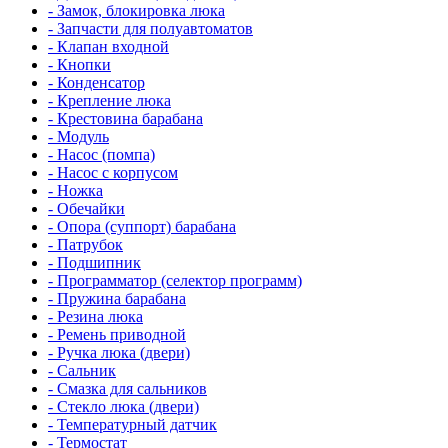
- Замок, блокировка люка
- Запчасти для полуавтоматов
- Клапан входной
- Кнопки
- Конденсатор
- Крепление люка
- Крестовина барабана
- Модуль
- Насос (помпа)
- Насос c корпусом
- Ножка
- Обечайки
- Опора (суппорт) барабана
- Патрубок
- Подшипник
- Программатор (селектор программ)
- Пружина барабана
- Резина люка
- Ремень приводной
- Ручка люка (двери)
- Сальник
- Смазка для сальников
- Стекло люка (двери)
- Температурный датчик
- Термостат