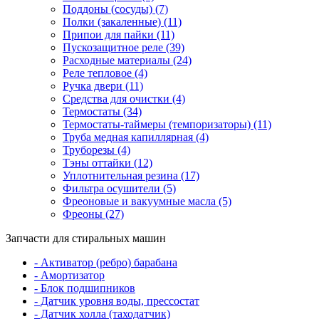
Поддоны (сосуды) (7)
Полки (закаленные) (11)
Припои для пайки (11)
Пускозащитное реле (39)
Расходные материалы (24)
Реле тепловое (4)
Ручка двери (11)
Средства для очистки (4)
Термостаты (34)
Термостаты-таймеры (темпоризаторы) (11)
Труба медная капиллярная (4)
Труборезы (4)
Тэны оттайки (12)
Уплотнительная резина (17)
Фильтра осушители (5)
Фреоновые и вакуумные масла (5)
Фреоны (27)
Запчасти для стиральных машин
- Активатор (ребро) барабана
- Амортизатор
- Блок подшипников
- Датчик уровня воды, прессостат
- Датчик холла (таходатчик)