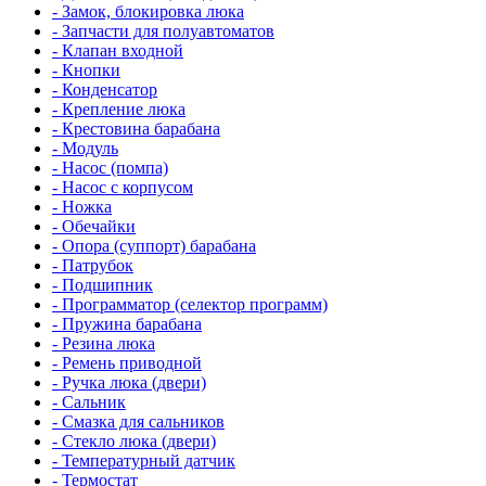
- Замок, блокировка люка
- Запчасти для полуавтоматов
- Клапан входной
- Кнопки
- Конденсатор
- Крепление люка
- Крестовина барабана
- Модуль
- Насос (помпа)
- Насос c корпусом
- Ножка
- Обечайки
- Опора (суппорт) барабана
- Патрубок
- Подшипник
- Программатор (селектор программ)
- Пружина барабана
- Резина люка
- Ремень приводной
- Ручка люка (двери)
- Сальник
- Смазка для сальников
- Стекло люка (двери)
- Температурный датчик
- Термостат