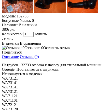
Модель:
132733
Бонусные баллы:
0
Наличие:
В наличии
380грн.
Количество:
Купить
- или -
В заметки
В сравнения
Отзывов: 0
Оставить отзыв
Поделиться
Описание
Отзывы (0)
Патрубок 132733 от бака к насосу для стиральной машины
Gorenje. Поставляется с шариком.
Используется в моделях:
WA73121
WA73141
WA73141
WA73121
WA71121
WA71101
WA72121
WA73120