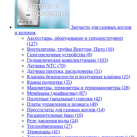
Запчасти для газовых котлов
и колонок
Аксессуары, оборудование и специнструмент
(127)
Вентиляторы, трубки Вентури, Пито (16)
Газогорелочные устройства (8)
Гидравлические комплектующие (103)
Датчики NTC (70)
Датчики протока, расходомеры (51)
Клапана безопасности и воздушные клапана (25)
Краны подпитки (35)
Манометры, термометры и термоманометры (28)
Мембраны (диафрагмы) (87)
Пилотные (запальные) горелки (42)
Платы управления и розжига (49)
Прессостаты для газовых котлов (14)
Расширительные баки (10)
Реле давления воды (24)
Теплообменники (27)
Термопары (41)