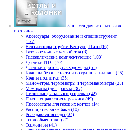
Запчасти для газовых котлов
и колонок
Аксессуары, оборудование и специнструмент
(127)
Вентиляторы, трубки Вентури, Пито (16)
Газогорелочные устройства (8)
Гидравлические комплектующие (103)
Датчики NTC (70)
Датчики протока, расходомеры (51)
Клапана безопасности и воздушные клапана (25)
Краны подпитки (35)
Манометры, термометры и термоманометры (28)
Мембраны (диафрагмы) (87)
Пилотные (запальные) горелки (42)
Платы управления и розжига (49)
Прессостаты для газовых котлов (14)
Расширительные баки (10)
Реле давления воды (24)
Теплообменники (27)
Термопары (41)