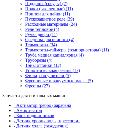
Поддоны (сосуды) (7)
Полки (закаленные) (11)
Припои для пайки (11)
Пускозащитное реле (39)
Расходные материалы (24)
Реле тепловое (4)
Ручка двери (11)
Средства для очистки (4)
Термостаты (34)
Термостаты-таймеры (темпоризаторы) (11)
Труба медная капиллярная (4)
Труборезы (4)
Тэны оттайки (12)
Уплотнительная резина (17)
Фильтра осушители (5)
Фреоновые и вакуумные масла (5)
Фреоны (27)
Запчасти для стиральных машин
- Активатор (ребро) барабана
- Амортизатор
- Блок подшипников
- Датчик уровня воды, прессостат
- Датчик холла (таходатчик)