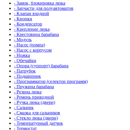
- Замок, блокировка люка
- Запчасти для полуавтоматов
- Клапан входной
- Кнопки
- Конденсатор
- Крепление люка
- Крестовина барабана
- Модуль
- Насос (помпа)
- Насос c корпусом
- Ножка
- Обечайки
- Опора (суппорт) барабана
- Патрубок
- Подшипник
- Программатор (селектор программ)
- Пружина барабана
- Резина люка
- Ремень приводной
- Ручка люка (двери)
- Сальник
- Смазка для сальников
- Стекло люка (двери)
- Температурный датчик
- Термостат