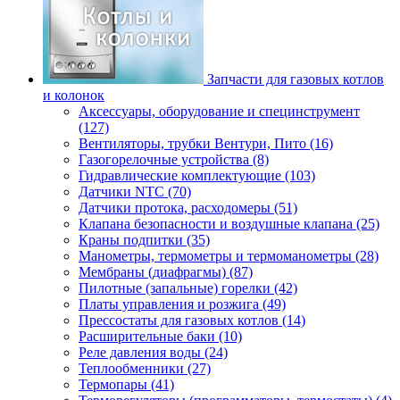
Запчасти для газовых котлов
и колонок
Аксессуары, оборудование и специнструмент
(127)
Вентиляторы, трубки Вентури, Пито (16)
Газогорелочные устройства (8)
Гидравлические комплектующие (103)
Датчики NTC (70)
Датчики протока, расходомеры (51)
Клапана безопасности и воздушные клапана (25)
Краны подпитки (35)
Манометры, термометры и термоманометры (28)
Мембраны (диафрагмы) (87)
Пилотные (запальные) горелки (42)
Платы управления и розжига (49)
Прессостаты для газовых котлов (14)
Расширительные баки (10)
Реле давления воды (24)
Теплообменники (27)
Термопары (41)