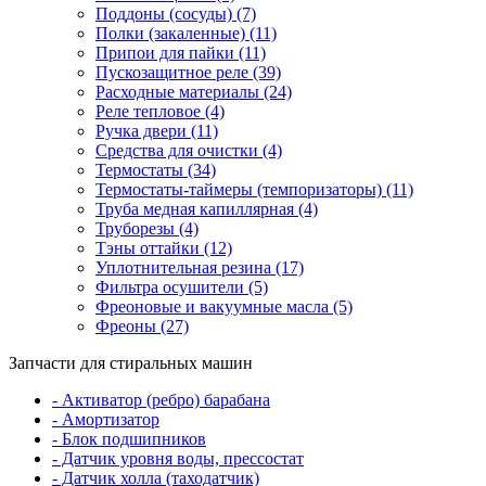
Поддоны (сосуды) (7)
Полки (закаленные) (11)
Припои для пайки (11)
Пускозащитное реле (39)
Расходные материалы (24)
Реле тепловое (4)
Ручка двери (11)
Средства для очистки (4)
Термостаты (34)
Термостаты-таймеры (темпоризаторы) (11)
Труба медная капиллярная (4)
Труборезы (4)
Тэны оттайки (12)
Уплотнительная резина (17)
Фильтра осушители (5)
Фреоновые и вакуумные масла (5)
Фреоны (27)
Запчасти для стиральных машин
- Активатор (ребро) барабана
- Амортизатор
- Блок подшипников
- Датчик уровня воды, прессостат
- Датчик холла (таходатчик)