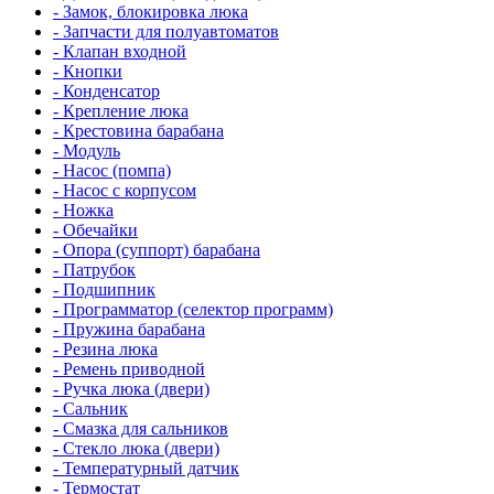
- Замок, блокировка люка
- Запчасти для полуавтоматов
- Клапан входной
- Кнопки
- Конденсатор
- Крепление люка
- Крестовина барабана
- Модуль
- Насос (помпа)
- Насос c корпусом
- Ножка
- Обечайки
- Опора (суппорт) барабана
- Патрубок
- Подшипник
- Программатор (селектор программ)
- Пружина барабана
- Резина люка
- Ремень приводной
- Ручка люка (двери)
- Сальник
- Смазка для сальников
- Стекло люка (двери)
- Температурный датчик
- Термостат