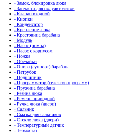
- Замок, блокировка люка
- Запчасти для полуавтоматов
- Клапан входной
- Кнопки
- Конденсатор
- Крепление люка
- Крестовина барабана
- Модуль
- Насос (помпа)
- Насос c корпусом
- Ножка
- Обечайки
- Опора (суппорт) барабана
- Патрубок
- Подшипник
- Программатор (селектор программ)
- Пружина барабана
- Резина люка
- Ремень приводной
- Ручка люка (двери)
- Сальник
- Смазка для сальников
- Стекло люка (двери)
- Температурный датчик
- Термостат