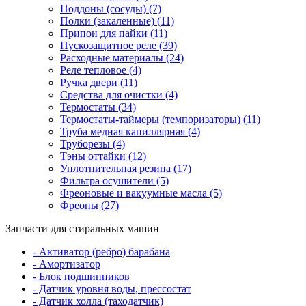
Поддоны (сосуды) (7)
Полки (закаленные) (11)
Припои для пайки (11)
Пускозащитное реле (39)
Расходные материалы (24)
Реле тепловое (4)
Ручка двери (11)
Средства для очистки (4)
Термостаты (34)
Термостаты-таймеры (темпоризаторы) (11)
Труба медная капиллярная (4)
Труборезы (4)
Тэны оттайки (12)
Уплотнительная резина (17)
Фильтра осушители (5)
Фреоновые и вакуумные масла (5)
Фреоны (27)
Запчасти для стиральных машин
- Активатор (ребро) барабана
- Амортизатор
- Блок подшипников
- Датчик уровня воды, прессостат
- Датчик холла (таходатчик)