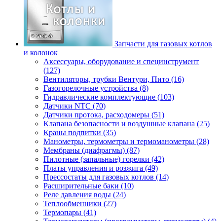
Запчасти для газовых котлов
и колонок
Аксессуары, оборудование и специнструмент
(127)
Вентиляторы, трубки Вентури, Пито (16)
Газогорелочные устройства (8)
Гидравлические комплектующие (103)
Датчики NTC (70)
Датчики протока, расходомеры (51)
Клапана безопасности и воздушные клапана (25)
Краны подпитки (35)
Манометры, термометры и термоманометры (28)
Мембраны (диафрагмы) (87)
Пилотные (запальные) горелки (42)
Платы управления и розжига (49)
Прессостаты для газовых котлов (14)
Расширительные баки (10)
Реле давления воды (24)
Теплообменники (27)
Термопары (41)