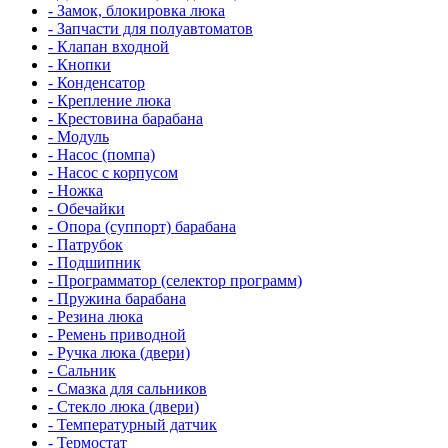
- Замок, блокировка люка
- Запчасти для полуавтоматов
- Клапан входной
- Кнопки
- Конденсатор
- Крепление люка
- Крестовина барабана
- Модуль
- Насос (помпа)
- Насос c корпусом
- Ножка
- Обечайки
- Опора (суппорт) барабана
- Патрубок
- Подшипник
- Программатор (селектор программ)
- Пружина барабана
- Резина люка
- Ремень приводной
- Ручка люка (двери)
- Сальник
- Смазка для сальников
- Стекло люка (двери)
- Температурный датчик
- Термостат