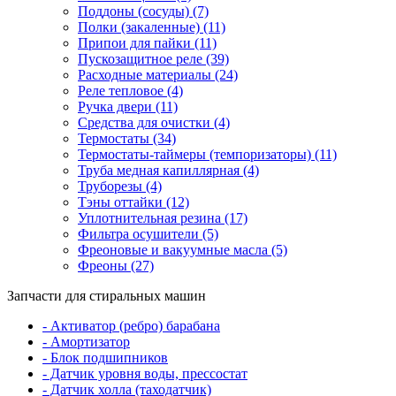
Поддоны (сосуды) (7)
Полки (закаленные) (11)
Припои для пайки (11)
Пускозащитное реле (39)
Расходные материалы (24)
Реле тепловое (4)
Ручка двери (11)
Средства для очистки (4)
Термостаты (34)
Термостаты-таймеры (темпоризаторы) (11)
Труба медная капиллярная (4)
Труборезы (4)
Тэны оттайки (12)
Уплотнительная резина (17)
Фильтра осушители (5)
Фреоновые и вакуумные масла (5)
Фреоны (27)
Запчасти для стиральных машин
- Активатор (ребро) барабана
- Амортизатор
- Блок подшипников
- Датчик уровня воды, прессостат
- Датчик холла (таходатчик)