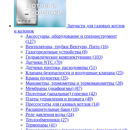
Запчасти для газовых котлов
и колонок
Аксессуары, оборудование и специнструмент
(127)
Вентиляторы, трубки Вентури, Пито (16)
Газогорелочные устройства (8)
Гидравлические комплектующие (103)
Датчики NTC (70)
Датчики протока, расходомеры (51)
Клапана безопасности и воздушные клапана (25)
Краны подпитки (35)
Манометры, термометры и термоманометры (28)
Мембраны (диафрагмы) (87)
Пилотные (запальные) горелки (42)
Платы управления и розжига (49)
Прессостаты для газовых котлов (14)
Расширительные баки (10)
Реле давления воды (24)
Теплообменники (27)
Термопары (41)