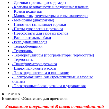
- Датчики протока, расходомеры
- Клапана безопасности и воздушные клапана
- Краны подпитки
- Манометры, термометры и термоманометры
- Мембраны (диафрагмы)
- Пилотные (запальные) горелки
- Платы управления и розжига
- Прессостаты для газовых котлов
- Расширительные баки
- Реле давления воды
- Теплообменники
- Термопары
- Терморегуляторы (программаторы, термостаты)
- Термостаты
- Трансформаторы розжига
- Циркуляционные насосы
- Электроды розжига и ионизации
- Электромагниты, электромагнитные и газовые
клапана
- Электронные блоки розжига и управления
КОРЗИНА
Внимание! Обязательно для прочтения!
Уважаемые покупатели! В связи с нестабильной