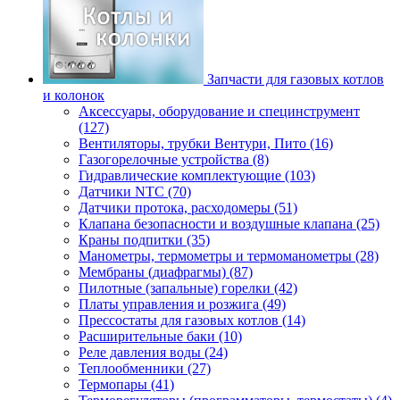
Запчасти для газовых котлов
и колонок
Аксессуары, оборудование и специнструмент
(127)
Вентиляторы, трубки Вентури, Пито (16)
Газогорелочные устройства (8)
Гидравлические комплектующие (103)
Датчики NTC (70)
Датчики протока, расходомеры (51)
Клапана безопасности и воздушные клапана (25)
Краны подпитки (35)
Манометры, термометры и термоманометры (28)
Мембраны (диафрагмы) (87)
Пилотные (запальные) горелки (42)
Платы управления и розжига (49)
Прессостаты для газовых котлов (14)
Расширительные баки (10)
Реле давления воды (24)
Теплообменники (27)
Термопары (41)