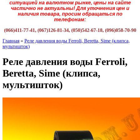
ситуацией на валютном рынке, цены на сайте
частично не актуальны! Для уточнения цен и
наличия товара, просим обращаться по
телефонам:
(066)411-77-41, (067)126-81-34, (050)542-67-18, (096)058-70-90
Главная
»
Реле давления воды Ferroli, Beretta, Sime (клипса,
мультишток)
Реле давления воды Ferroli,
Beretta, Sime (клипса,
мультишток)