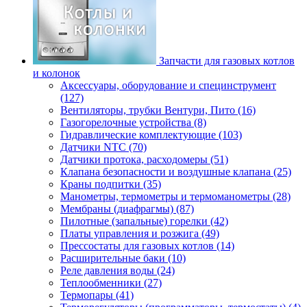
Запчасти для газовых котлов
и колонок
Аксессуары, оборудование и специнструмент
(127)
Вентиляторы, трубки Вентури, Пито (16)
Газогорелочные устройства (8)
Гидравлические комплектующие (103)
Датчики NTC (70)
Датчики протока, расходомеры (51)
Клапана безопасности и воздушные клапана (25)
Краны подпитки (35)
Манометры, термометры и термоманометры (28)
Мембраны (диафрагмы) (87)
Пилотные (запальные) горелки (42)
Платы управления и розжига (49)
Прессостаты для газовых котлов (14)
Расширительные баки (10)
Реле давления воды (24)
Теплообменники (27)
Термопары (41)