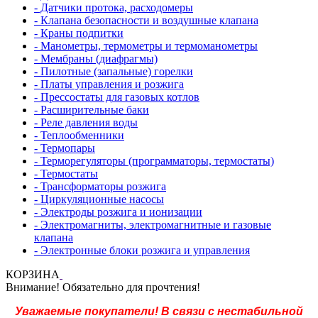
- Датчики протока, расходомеры
- Клапана безопасности и воздушные клапана
- Краны подпитки
- Манометры, термометры и термоманометры
- Мембраны (диафрагмы)
- Пилотные (запальные) горелки
- Платы управления и розжига
- Прессостаты для газовых котлов
- Расширительные баки
- Реле давления воды
- Теплообменники
- Термопары
- Терморегуляторы (программаторы, термостаты)
- Термостаты
- Трансформаторы розжига
- Циркуляционные насосы
- Электроды розжига и ионизации
- Электромагниты, электромагнитные и газовые
клапана
- Электронные блоки розжига и управления
КОРЗИНА
Внимание! Обязательно для прочтения!
Уважаемые покупатели! В связи с нестабильной