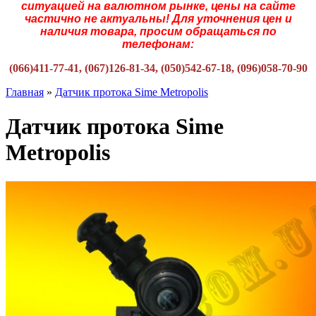
ситуацией на валютном рынке, цены на сайте
частично не актуальны! Для уточнения цен и
наличия товара, просим обращаться по
телефонам:
(066)411-77-41, (067)126-81-34, (050)542-67-18, (096)058-70-90
Главная
»
Датчик протока Sime Metropolis
Датчик протока Sime
Metropolis