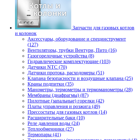
Запчасти для газовых котлов
и колонок
Аксессуары, оборудование и специнструмент
(127)
Вентиляторы, трубки Вентури, Пито (16)
Газогорелочные устройства (8)
Гидравлические комплектующие (103)
Датчики NTC (70)
Датчики протока, расходомеры (51)
Клапана безопасности и воздушные клапана (25)
Краны подпитки (35)
Манометры, термометры и термоманометры (28)
Мембраны (диафрагмы) (87)
Пилотные (запальные) горелки (42)
Платы управления и розжига (49)
Прессостаты для газовых котлов (14)
Расширительные баки (10)
Реле давления воды (24)
Теплообменники (27)
Термопары (41)