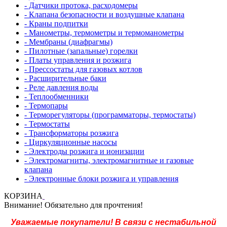
- Датчики протока, расходомеры
- Клапана безопасности и воздушные клапана
- Краны подпитки
- Манометры, термометры и термоманометры
- Мембраны (диафрагмы)
- Пилотные (запальные) горелки
- Платы управления и розжига
- Прессостаты для газовых котлов
- Расширительные баки
- Реле давления воды
- Теплообменники
- Термопары
- Терморегуляторы (программаторы, термостаты)
- Термостаты
- Трансформаторы розжига
- Циркуляционные насосы
- Электроды розжига и ионизации
- Электромагниты, электромагнитные и газовые
клапана
- Электронные блоки розжига и управления
КОРЗИНА
Внимание! Обязательно для прочтения!
Уважаемые покупатели! В связи с нестабильной