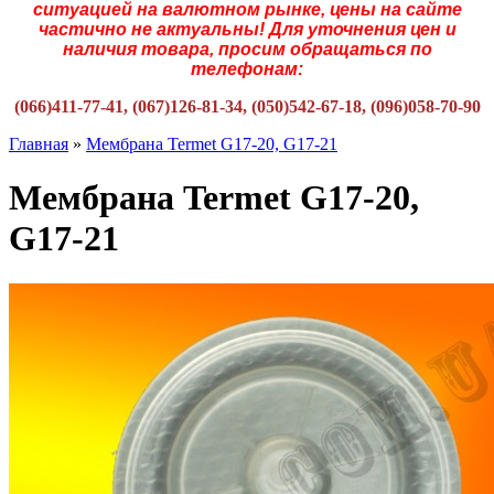
ситуацией на валютном рынке, цены на сайте
частично не актуальны! Для уточнения цен и
наличия товара, просим обращаться по
телефонам:
(066)411-77-41, (067)126-81-34, (050)542-67-18, (096)058-70-90
Главная
»
Мембрана Termet G17-20, G17-21
Мембрана Termet G17-20,
G17-21