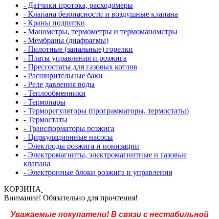
- Датчики протока, расходомеры
- Клапана безопасности и воздушные клапана
- Краны подпитки
- Манометры, термометры и термоманометры
- Мембраны (диафрагмы)
- Пилотные (запальные) горелки
- Платы управления и розжига
- Прессостаты для газовых котлов
- Расширительные баки
- Реле давления воды
- Теплообменники
- Термопары
- Терморегуляторы (программаторы, термостаты)
- Термостаты
- Трансформаторы розжига
- Циркуляционные насосы
- Электроды розжига и ионизации
- Электромагниты, электромагнитные и газовые
клапана
- Электронные блоки розжига и управления
КОРЗИНА
Внимание! Обязательно для прочтения!
Уважаемые покупатели! В связи с нестабильной