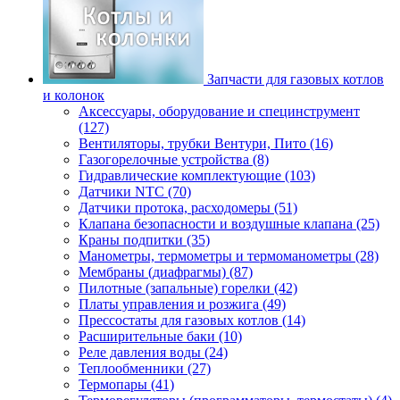
Запчасти для газовых котлов
и колонок
Аксессуары, оборудование и специнструмент
(127)
Вентиляторы, трубки Вентури, Пито (16)
Газогорелочные устройства (8)
Гидравлические комплектующие (103)
Датчики NTC (70)
Датчики протока, расходомеры (51)
Клапана безопасности и воздушные клапана (25)
Краны подпитки (35)
Манометры, термометры и термоманометры (28)
Мембраны (диафрагмы) (87)
Пилотные (запальные) горелки (42)
Платы управления и розжига (49)
Прессостаты для газовых котлов (14)
Расширительные баки (10)
Реле давления воды (24)
Теплообменники (27)
Термопары (41)