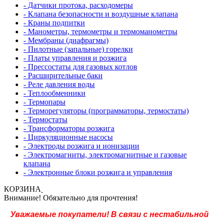
- Датчики протока, расходомеры
- Клапана безопасности и воздушные клапана
- Краны подпитки
- Манометры, термометры и термоманометры
- Мембраны (диафрагмы)
- Пилотные (запальные) горелки
- Платы управления и розжига
- Прессостаты для газовых котлов
- Расширительные баки
- Реле давления воды
- Теплообменники
- Термопары
- Терморегуляторы (программаторы, термостаты)
- Термостаты
- Трансформаторы розжига
- Циркуляционные насосы
- Электроды розжига и ионизации
- Электромагниты, электромагнитные и газовые
клапана
- Электронные блоки розжига и управления
КОРЗИНА
Внимание! Обязательно для прочтения!
Уважаемые покупатели! В связи с нестабильной