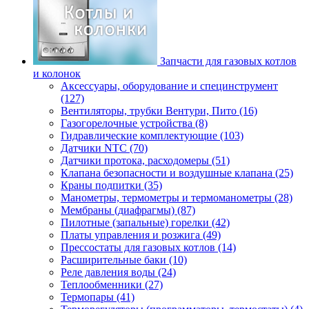
Запчасти для газовых котлов
и колонок
Аксессуары, оборудование и специнструмент
(127)
Вентиляторы, трубки Вентури, Пито (16)
Газогорелочные устройства (8)
Гидравлические комплектующие (103)
Датчики NTC (70)
Датчики протока, расходомеры (51)
Клапана безопасности и воздушные клапана (25)
Краны подпитки (35)
Манометры, термометры и термоманометры (28)
Мембраны (диафрагмы) (87)
Пилотные (запальные) горелки (42)
Платы управления и розжига (49)
Прессостаты для газовых котлов (14)
Расширительные баки (10)
Реле давления воды (24)
Теплообменники (27)
Термопары (41)