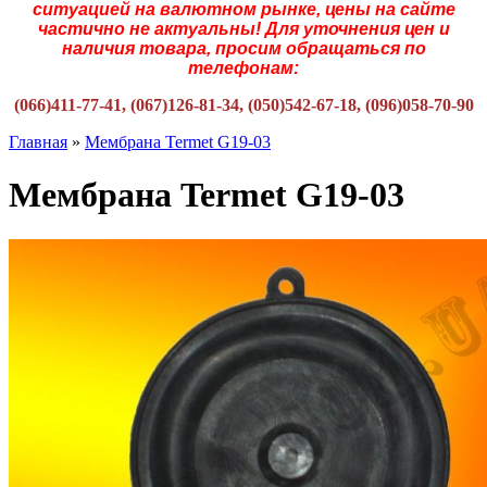
ситуацией на валютном рынке, цены на сайте
частично не актуальны! Для уточнения цен и
наличия товара, просим обращаться по
телефонам:
(066)411-77-41, (067)126-81-34, (050)542-67-18, (096)058-70-90
Главная
»
Мембрана Termet G19-03
Мембрана Termet G19-03