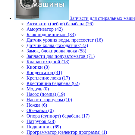
Запчасти для стиральных маш
Активатор (ребро) барабана (26)
Амортизатор (42)
Блок подшипников (33)
Датчик уровня воды, прессостат (16)
Датчик холла (таходатчик) (3)
Замок, блокировка люка (58)
Запчасти для полуавтоматов (71)
Клапан входной (18)
Кнопки (8)
Конденсатор (31)
Крепление люка (17)
Крестовина барабана (62)
Модуль (0)
Насос (помпа) (19)
Насос c корпусом (10)
Ножка (6)
Обечайки (0)
Опора (суппорт) барабана (17)
Патрубок (28)
Подшипник (69)
Программатор (селектор программ) (1)