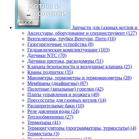
Запчасти для газовых котлов и
Аксессуары, оборудование и специнструмент (127)
Вентиляторы, трубки Вентури, Пито (16)
Газогорелочные устройства (8)
Гидравлические комплектующие (103)
Датчики NTC (70)
Датчики протока, расходомеры (51)
Клапана безопасности и воздушные клапана (25)
Краны подпитки (35)
Манометры, термометры и термоманометры (28)
Мембраны (диафрагмы) (87)
Пилотные (запальные) горелки (42)
Платы управления и розжига (49)
Прессостаты для газовых котлов (14)
Расширительные баки (10)
Реле давления воды (24)
Теплообменники (27)
Термопары (41)
Терморегуляторы (программаторы, термостаты) (4)
Термостаты (3)