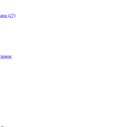
ана (27)
уховок