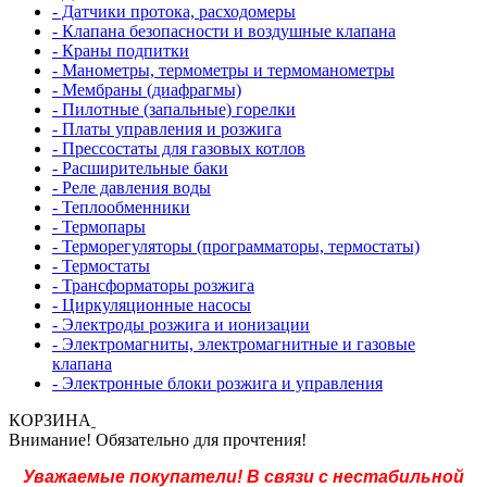
- Датчики протока, расходомеры
- Клапана безопасности и воздушные клапана
- Краны подпитки
- Манометры, термометры и термоманометры
- Мембраны (диафрагмы)
- Пилотные (запальные) горелки
- Платы управления и розжига
- Прессостаты для газовых котлов
- Расширительные баки
- Реле давления воды
- Теплообменники
- Термопары
- Терморегуляторы (программаторы, термостаты)
- Термостаты
- Трансформаторы розжига
- Циркуляционные насосы
- Электроды розжига и ионизации
- Электромагниты, электромагнитные и газовые
клапана
- Электронные блоки розжига и управления
КОРЗИНА
Внимание! Обязательно для прочтения!
Уважаемые покупатели! В связи с нестабильной