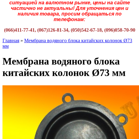
ситуацией на валютном рынке, цены на сайте
частично не актуальны! Для уточнения цен и
наличия товара, просим обращаться по
телефонам:
(066)411-77-41, (067)126-81-34, (050)542-67-18, (096)058-70-90
Главная
»
Мембрана водяного блока китайских колонок Ø73
мм
Мембрана водяного блока
китайских колонок Ø73 мм