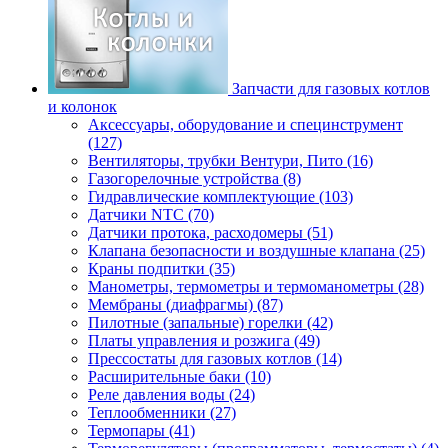
Запчасти для газовых котлов
и колонок
Аксессуары, оборудование и специнструмент
(127)
Вентиляторы, трубки Вентури, Пито (16)
Газогорелочные устройства (8)
Гидравлические комплектующие (103)
Датчики NTC (70)
Датчики протока, расходомеры (51)
Клапана безопасности и воздушные клапана (25)
Краны подпитки (35)
Манометры, термометры и термоманометры (28)
Мембраны (диафрагмы) (87)
Пилотные (запальные) горелки (42)
Платы управления и розжига (49)
Прессостаты для газовых котлов (14)
Расширительные баки (10)
Реле давления воды (24)
Теплообменники (27)
Термопары (41)