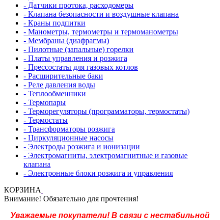
- Датчики протока, расходомеры
- Клапана безопасности и воздушные клапана
- Краны подпитки
- Манометры, термометры и термоманометры
- Мембраны (диафрагмы)
- Пилотные (запальные) горелки
- Платы управления и розжига
- Прессостаты для газовых котлов
- Расширительные баки
- Реле давления воды
- Теплообменники
- Термопары
- Терморегуляторы (программаторы, термостаты)
- Термостаты
- Трансформаторы розжига
- Циркуляционные насосы
- Электроды розжига и ионизации
- Электромагниты, электромагнитные и газовые
клапана
- Электронные блоки розжига и управления
КОРЗИНА
Внимание! Обязательно для прочтения!
Уважаемые покупатели! В связи с нестабильной