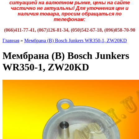
ситуацией на валютном рынке, цены на сайте
частично не актуальны! Для уточнения цен и
наличия товара, просим обращаться по
телефонам:
(066)411-77-41, (067)126-81-34, (050)542-67-18, (096)058-70-90
Главная
»
Мембрана (B) Bosch Junkers WR350-1, ZW20KD
Мембрана (B) Bosch Junkers
WR350-1, ZW20KD