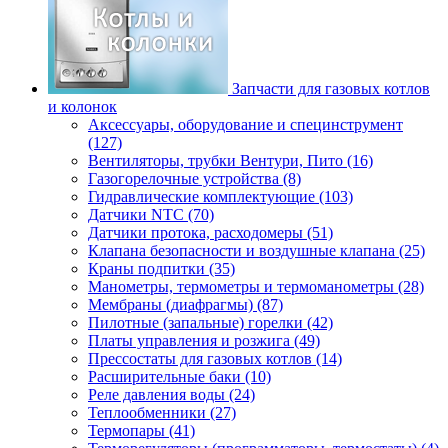
Запчасти для газовых котлов
и колонок
Аксессуары, оборудование и специнструмент
(127)
Вентиляторы, трубки Вентури, Пито (16)
Газогорелочные устройства (8)
Гидравлические комплектующие (103)
Датчики NTC (70)
Датчики протока, расходомеры (51)
Клапана безопасности и воздушные клапана (25)
Краны подпитки (35)
Манометры, термометры и термоманометры (28)
Мембраны (диафрагмы) (87)
Пилотные (запальные) горелки (42)
Платы управления и розжига (49)
Прессостаты для газовых котлов (14)
Расширительные баки (10)
Реле давления воды (24)
Теплообменники (27)
Термопары (41)