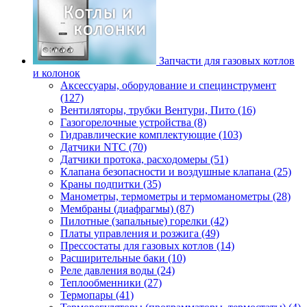
Запчасти для газовых котлов
и колонок
Аксессуары, оборудование и специнструмент
(127)
Вентиляторы, трубки Вентури, Пито (16)
Газогорелочные устройства (8)
Гидравлические комплектующие (103)
Датчики NTC (70)
Датчики протока, расходомеры (51)
Клапана безопасности и воздушные клапана (25)
Краны подпитки (35)
Манометры, термометры и термоманометры (28)
Мембраны (диафрагмы) (87)
Пилотные (запальные) горелки (42)
Платы управления и розжига (49)
Прессостаты для газовых котлов (14)
Расширительные баки (10)
Реле давления воды (24)
Теплообменники (27)
Термопары (41)