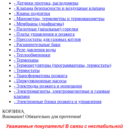
- Датчики протока, расходомеры
- Клапана безопасности и воздушные клапана
- Краны подпитки
- Манометры, термометры и термоманометры
- Мембраны (диафрагмы)
- Пилотные (запальные) горелки
- Платы управления и розжига
- Прессостаты для газовых котлов
- Расширительные баки
- Реле давления воды
- Теплообменники
- Термопары
- Терморегуляторы (программаторы, термостаты)
- Термостаты
- Трансформаторы розжига
- Циркуляционные насосы
- Электроды розжига и ионизации
- Электромагниты, электромагнитные и газовые
клапана
- Электронные блоки розжига и управления
КОРЗИНА
Внимание! Обязательно для прочтения!
Уважаемые покупатели! В связи с нестабильной