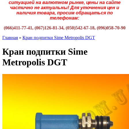
ситуацией на валютном рынке, цены на сайте
частично не актуальны! Для уточнения цен и
наличия товара, просим обращаться по
телефонам:
(066)411-77-41, (067)126-81-34, (050)542-67-18, (096)058-70-90
Главная
»
Кран подпитки Sime Metropolis DGT
Кран подпитки Sime
Metropolis DGT