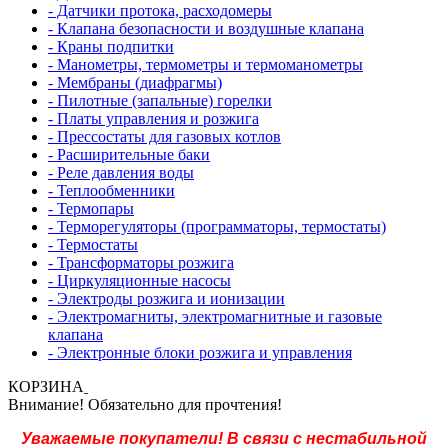
- Датчики протока, расходомеры
- Клапана безопасности и воздушные клапана
- Краны подпитки
- Манометры, термометры и термоманометры
- Мембраны (диафрагмы)
- Пилотные (запальные) горелки
- Платы управления и розжига
- Прессостаты для газовых котлов
- Расширительные баки
- Реле давления воды
- Теплообменники
- Термопары
- Терморегуляторы (программаторы, термостаты)
- Термостаты
- Трансформаторы розжига
- Циркуляционные насосы
- Электроды розжига и ионизации
- Электромагниты, электромагнитные и газовые
клапана
- Электронные блоки розжига и управления
КОРЗИНА
Внимание! Обязательно для прочтения!
Уважаемые покупатели! В связи с нестабильной