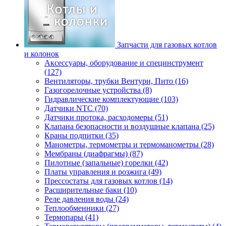
Запчасти для газовых котлов
и колонок
Аксессуары, оборудование и специнструмент
(127)
Вентиляторы, трубки Вентури, Пито (16)
Газогорелочные устройства (8)
Гидравлические комплектующие (103)
Датчики NTC (70)
Датчики протока, расходомеры (51)
Клапана безопасности и воздушные клапана (25)
Краны подпитки (35)
Манометры, термометры и термоманометры (28)
Мембраны (диафрагмы) (87)
Пилотные (запальные) горелки (42)
Платы управления и розжига (49)
Прессостаты для газовых котлов (14)
Расширительные баки (10)
Реле давления воды (24)
Теплообменники (27)
Термопары (41)