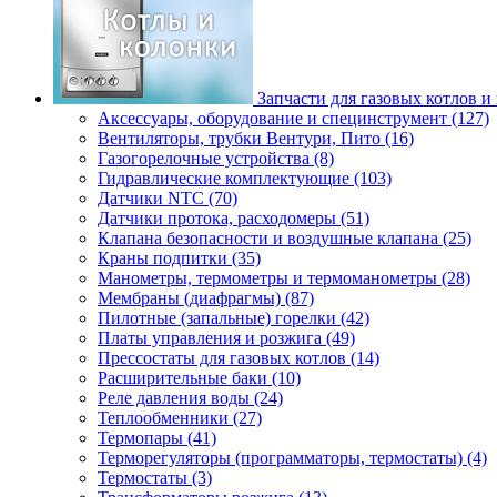
Запчасти для газовых котлов и
Аксессуары, оборудование и специнструмент (127)
Вентиляторы, трубки Вентури, Пито (16)
Газогорелочные устройства (8)
Гидравлические комплектующие (103)
Датчики NTC (70)
Датчики протока, расходомеры (51)
Клапана безопасности и воздушные клапана (25)
Краны подпитки (35)
Манометры, термометры и термоманометры (28)
Мембраны (диафрагмы) (87)
Пилотные (запальные) горелки (42)
Платы управления и розжига (49)
Прессостаты для газовых котлов (14)
Расширительные баки (10)
Реле давления воды (24)
Теплообменники (27)
Термопары (41)
Терморегуляторы (программаторы, термостаты) (4)
Термостаты (3)