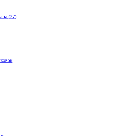
ана (27)
уховок