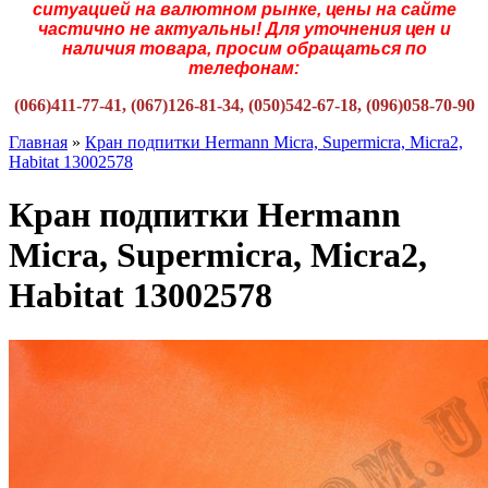
ситуацией на валютном рынке, цены на сайте
частично не актуальны! Для уточнения цен и
наличия товара, просим обращаться по
телефонам:
(066)411-77-41, (067)126-81-34, (050)542-67-18, (096)058-70-90
Главная
»
Кран подпитки Hermann Micra, Supermicra, Micra2,
Habitat 13002578
Кран подпитки Hermann
Micra, Supermicra, Micra2,
Habitat 13002578