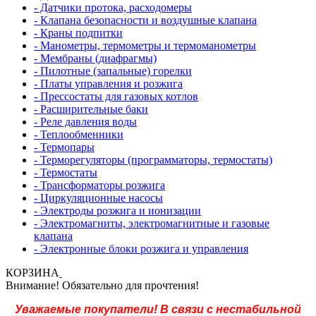
- Датчики протока, расходомеры
- Клапана безопасности и воздушные клапана
- Краны подпитки
- Манометры, термометры и термоманометры
- Мембраны (диафрагмы)
- Пилотные (запальные) горелки
- Платы управления и розжига
- Прессостаты для газовых котлов
- Расширительные баки
- Реле давления воды
- Теплообменники
- Термопары
- Терморегуляторы (программаторы, термостаты)
- Термостаты
- Трансформаторы розжига
- Циркуляционные насосы
- Электроды розжига и ионизации
- Электромагниты, электромагнитные и газовые
клапана
- Электронные блоки розжига и управления
КОРЗИНА
Внимание! Обязательно для прочтения!
Уважаемые покупатели! В связи с нестабильной