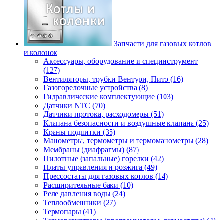
Запчасти для газовых котлов
и колонок
Аксессуары, оборудование и специнструмент
(127)
Вентиляторы, трубки Вентури, Пито (16)
Газогорелочные устройства (8)
Гидравлические комплектующие (103)
Датчики NTC (70)
Датчики протока, расходомеры (51)
Клапана безопасности и воздушные клапана (25)
Краны подпитки (35)
Манометры, термометры и термоманометры (28)
Мембраны (диафрагмы) (87)
Пилотные (запальные) горелки (42)
Платы управления и розжига (49)
Прессостаты для газовых котлов (14)
Расширительные баки (10)
Реле давления воды (24)
Теплообменники (27)
Термопары (41)