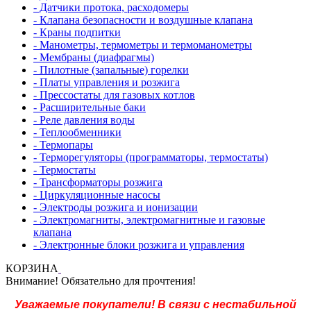
- Датчики протока, расходомеры
- Клапана безопасности и воздушные клапана
- Краны подпитки
- Манометры, термометры и термоманометры
- Мембраны (диафрагмы)
- Пилотные (запальные) горелки
- Платы управления и розжига
- Прессостаты для газовых котлов
- Расширительные баки
- Реле давления воды
- Теплообменники
- Термопары
- Терморегуляторы (программаторы, термостаты)
- Термостаты
- Трансформаторы розжига
- Циркуляционные насосы
- Электроды розжига и ионизации
- Электромагниты, электромагнитные и газовые
клапана
- Электронные блоки розжига и управления
КОРЗИНА
Внимание! Обязательно для прочтения!
Уважаемые покупатели! В связи с нестабильной