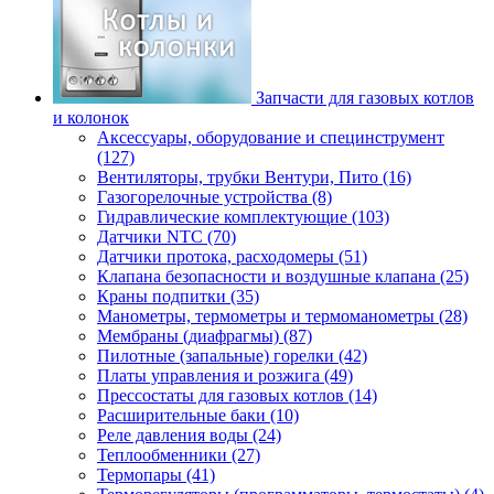
Запчасти для газовых котлов
и колонок
Аксессуары, оборудование и специнструмент
(127)
Вентиляторы, трубки Вентури, Пито (16)
Газогорелочные устройства (8)
Гидравлические комплектующие (103)
Датчики NTC (70)
Датчики протока, расходомеры (51)
Клапана безопасности и воздушные клапана (25)
Краны подпитки (35)
Манометры, термометры и термоманометры (28)
Мембраны (диафрагмы) (87)
Пилотные (запальные) горелки (42)
Платы управления и розжига (49)
Прессостаты для газовых котлов (14)
Расширительные баки (10)
Реле давления воды (24)
Теплообменники (27)
Термопары (41)