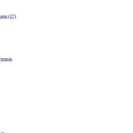
ана (27)
уховок