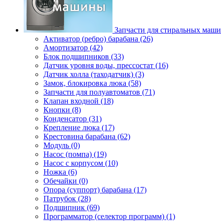
Запчасти для стиральных маш
Активатор (ребро) барабана (26)
Амортизатор (42)
Блок подшипников (33)
Датчик уровня воды, прессостат (16)
Датчик холла (таходатчик) (3)
Замок, блокировка люка (58)
Запчасти для полуавтоматов (71)
Клапан входной (18)
Кнопки (8)
Конденсатор (31)
Крепление люка (17)
Крестовина барабана (62)
Модуль (0)
Насос (помпа) (19)
Насос c корпусом (10)
Ножка (6)
Обечайки (0)
Опора (суппорт) барабана (17)
Патрубок (28)
Подшипник (69)
Программатор (селектор программ) (1)