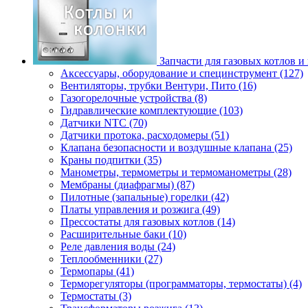
Запчасти для газовых котлов и
Аксессуары, оборудование и специнструмент (127)
Вентиляторы, трубки Вентури, Пито (16)
Газогорелочные устройства (8)
Гидравлические комплектующие (103)
Датчики NTC (70)
Датчики протока, расходомеры (51)
Клапана безопасности и воздушные клапана (25)
Краны подпитки (35)
Манометры, термометры и термоманометры (28)
Мембраны (диафрагмы) (87)
Пилотные (запальные) горелки (42)
Платы управления и розжига (49)
Прессостаты для газовых котлов (14)
Расширительные баки (10)
Реле давления воды (24)
Теплообменники (27)
Термопары (41)
Терморегуляторы (программаторы, термостаты) (4)
Термостаты (3)