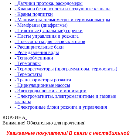
- Датчики протока, расходомеры
- Клапана безопасности и воздушные клапана
- Краны подпитки
- Манометры, термометры и термоманометры
- Мембраны (диафрагмы)
- Пилотные (запальные) горелки
- Платы управления и розжига
- Прессостаты для газовых котлов
- Расширительные баки
- Реле давления воды
- Теплообменники
- Термопары
- Терморегуляторы (программаторы, термостаты)
- Термостаты
- Трансформаторы розжига
- Циркуляционные насосы
- Электроды розжига и ионизации
- Электромагниты, электромагнитные и газовые
клапана
- Электронные блоки розжига и управления
КОРЗИНА
Внимание! Обязательно для прочтения!
Уважаемые покупатели! В связи с нестабильной