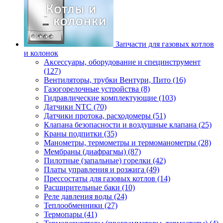
Запчасти для газовых котлов
и колонок
Аксессуары, оборудование и специнструмент
(127)
Вентиляторы, трубки Вентури, Пито (16)
Газогорелочные устройства (8)
Гидравлические комплектующие (103)
Датчики NTC (70)
Датчики протока, расходомеры (51)
Клапана безопасности и воздушные клапана (25)
Краны подпитки (35)
Манометры, термометры и термоманометры (28)
Мембраны (диафрагмы) (87)
Пилотные (запальные) горелки (42)
Платы управления и розжига (49)
Прессостаты для газовых котлов (14)
Расширительные баки (10)
Реле давления воды (24)
Теплообменники (27)
Термопары (41)