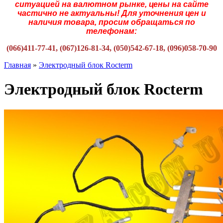
ситуацией на валютном рынке, цены на сайте
частично не актуальны! Для уточнения цен и
наличия товара, просим обращаться по
телефонам:
(066)411-77-41, (067)126-81-34, (050)542-67-18, (096)058-70-90
Главная
»
Электродный блок Rocterm
Электродный блок Rocterm