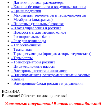
- Датчики протока, расходомеры
- Клапана безопасности и воздушные клапана
- Краны подпитки
- Манометры, термометры и термоманометры
- Мембраны (диафрагмы)
- Пилотные (запальные) горелки
- Платы управления и розжига
- Прессостаты для газовых котлов
- Расширительные баки
- Реле давления воды
- Теплообменники
- Термопары
- Терморегуляторы (программаторы, термостаты)
- Термостаты
- Трансформаторы розжига
- Циркуляционные насосы
- Электроды розжига и ионизации
- Электромагниты, электромагнитные и газовые
клапана
- Электронные блоки розжига и управления
КОРЗИНА
Внимание! Обязательно для прочтения!
Уважаемые покупатели! В связи с нестабильной