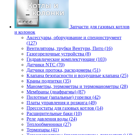
Запчасти для газовых котлов
и колонок
Аксессуары, оборудование и специнструмент
(127)
Вентиляторы, трубки Вентури, Пито (16)
Газогорелочные устройства (8)
Гидравлические комплектующие (103)
Датчики NTC (70)
Датчики протока, расходомеры (51)
Клапана безопасности и воздушные клапана (25)
Краны подпитки (35)
Манометры, термометры и термоманометры (28)
Мембраны (диафрагмы) (87)
Пилотные (запальные) горелки (42)
Платы управления и розжига (49)
Прессостаты для газовых котлов (14)
Расширительные баки (10)
Реле давления воды (24)
Теплообменники (27)
Термопары (41)