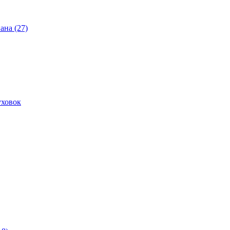
ана (27)
уховок