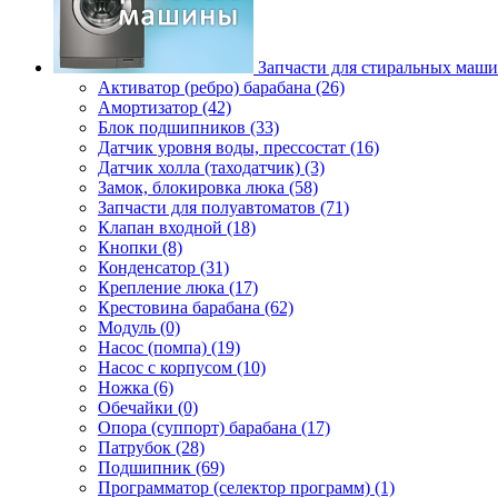
Запчасти для стиральных маш
Активатор (ребро) барабана (26)
Амортизатор (42)
Блок подшипников (33)
Датчик уровня воды, прессостат (16)
Датчик холла (таходатчик) (3)
Замок, блокировка люка (58)
Запчасти для полуавтоматов (71)
Клапан входной (18)
Кнопки (8)
Конденсатор (31)
Крепление люка (17)
Крестовина барабана (62)
Модуль (0)
Насос (помпа) (19)
Насос c корпусом (10)
Ножка (6)
Обечайки (0)
Опора (суппорт) барабана (17)
Патрубок (28)
Подшипник (69)
Программатор (селектор программ) (1)