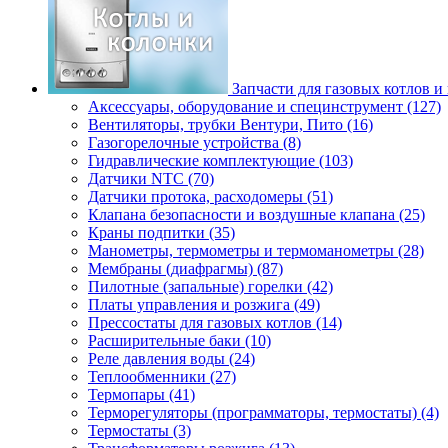
Запчасти для газовых котлов и
Аксессуары, оборудование и специнструмент (127)
Вентиляторы, трубки Вентури, Пито (16)
Газогорелочные устройства (8)
Гидравлические комплектующие (103)
Датчики NTC (70)
Датчики протока, расходомеры (51)
Клапана безопасности и воздушные клапана (25)
Краны подпитки (35)
Манометры, термометры и термоманометры (28)
Мембраны (диафрагмы) (87)
Пилотные (запальные) горелки (42)
Платы управления и розжига (49)
Прессостаты для газовых котлов (14)
Расширительные баки (10)
Реле давления воды (24)
Теплообменники (27)
Термопары (41)
Терморегуляторы (программаторы, термостаты) (4)
Термостаты (3)