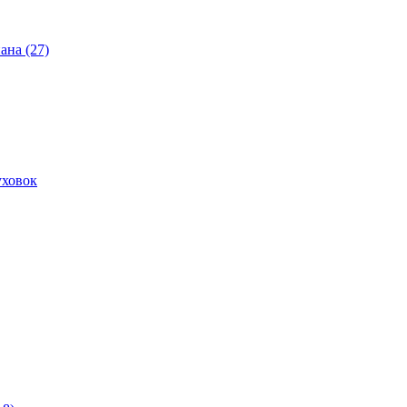
ана (27)
уховок