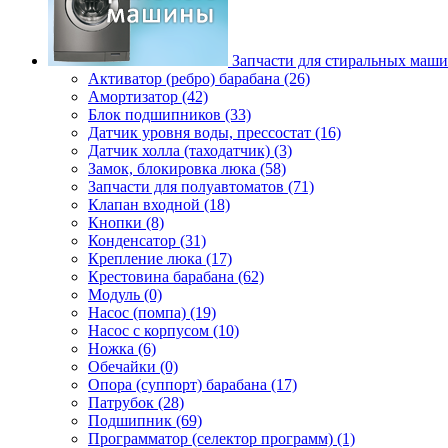
Запчасти для стиральных маш
Активатор (ребро) барабана (26)
Амортизатор (42)
Блок подшипников (33)
Датчик уровня воды, прессостат (16)
Датчик холла (таходатчик) (3)
Замок, блокировка люка (58)
Запчасти для полуавтоматов (71)
Клапан входной (18)
Кнопки (8)
Конденсатор (31)
Крепление люка (17)
Крестовина барабана (62)
Модуль (0)
Насос (помпа) (19)
Насос c корпусом (10)
Ножка (6)
Обечайки (0)
Опора (суппорт) барабана (17)
Патрубок (28)
Подшипник (69)
Программатор (селектор программ) (1)