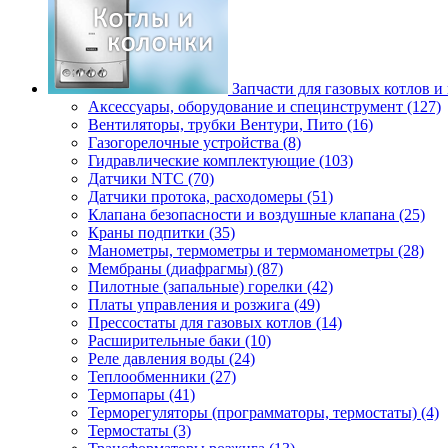
Запчасти для газовых котлов и
Аксессуары, оборудование и специнструмент (127)
Вентиляторы, трубки Вентури, Пито (16)
Газогорелочные устройства (8)
Гидравлические комплектующие (103)
Датчики NTC (70)
Датчики протока, расходомеры (51)
Клапана безопасности и воздушные клапана (25)
Краны подпитки (35)
Манометры, термометры и термоманометры (28)
Мембраны (диафрагмы) (87)
Пилотные (запальные) горелки (42)
Платы управления и розжига (49)
Прессостаты для газовых котлов (14)
Расширительные баки (10)
Реле давления воды (24)
Теплообменники (27)
Термопары (41)
Терморегуляторы (программаторы, термостаты) (4)
Термостаты (3)