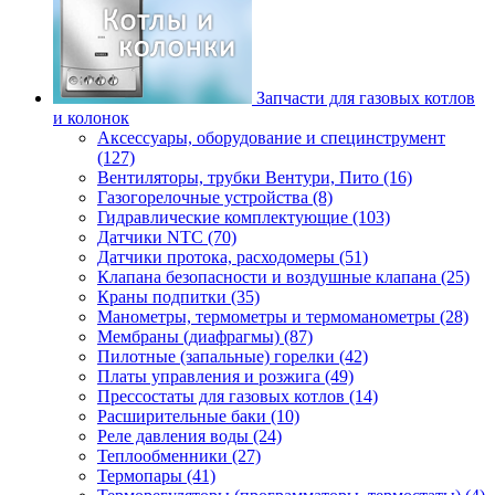
Запчасти для газовых котлов
и колонок
Аксессуары, оборудование и специнструмент
(127)
Вентиляторы, трубки Вентури, Пито (16)
Газогорелочные устройства (8)
Гидравлические комплектующие (103)
Датчики NTC (70)
Датчики протока, расходомеры (51)
Клапана безопасности и воздушные клапана (25)
Краны подпитки (35)
Манометры, термометры и термоманометры (28)
Мембраны (диафрагмы) (87)
Пилотные (запальные) горелки (42)
Платы управления и розжига (49)
Прессостаты для газовых котлов (14)
Расширительные баки (10)
Реле давления воды (24)
Теплообменники (27)
Термопары (41)