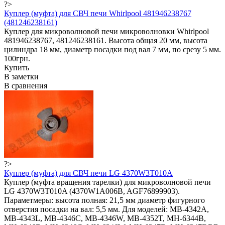
?>
Куплер (муфта) для СВЧ печи Whirlpool 481946238767
(481246238161)
Куплер для микроволновой печи микроволновки Whirlpool
481946238767, 481246238161. Высота общая 20 мм, высота
цилиндра 18 мм, диаметр посадки под вал 7 мм, по срезу 5 мм.
100грн.
Купить
В заметки
В сравнения
?>
Куплер (муфта) для СВЧ печи LG 4370W3T010A
Куплер (муфта вращения тарелки) для микроволновой печи
LG 4370W3T010A (4370W1A006B, AGF76899903).
Параметмеры: высота полная: 21,5 мм диаметр фигурного
отверстия посадки на вал: 5,5 мм. Для моделей: MB-4342A,
MB-4343L, MB-4346C, MB-4346W, MB-4352T, MH-6344B,