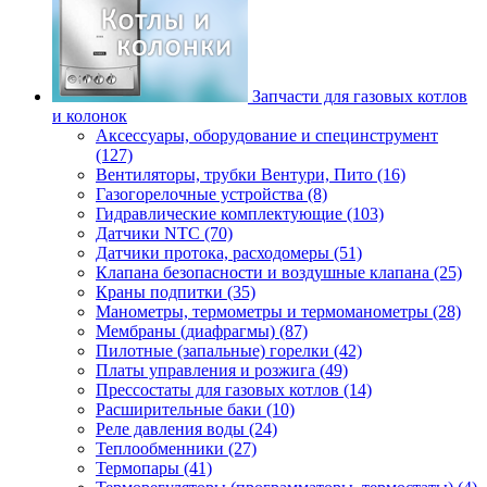
Запчасти для газовых котлов
и колонок
Аксессуары, оборудование и специнструмент
(127)
Вентиляторы, трубки Вентури, Пито (16)
Газогорелочные устройства (8)
Гидравлические комплектующие (103)
Датчики NTC (70)
Датчики протока, расходомеры (51)
Клапана безопасности и воздушные клапана (25)
Краны подпитки (35)
Манометры, термометры и термоманометры (28)
Мембраны (диафрагмы) (87)
Пилотные (запальные) горелки (42)
Платы управления и розжига (49)
Прессостаты для газовых котлов (14)
Расширительные баки (10)
Реле давления воды (24)
Теплообменники (27)
Термопары (41)