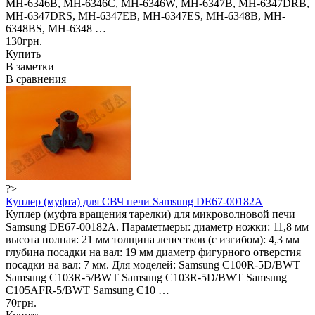
MH-6346B, MH-6346C, MH-6346W, MH-6347B, MH-6347DRB,
MH-6347DRS, MH-6347EB, MH-6347ES, MH-6348B, MH-
6348BS, MH-6348 …
130грн.
Купить
В заметки
В сравнения
?>
Куплер (муфта) для СВЧ печи Samsung DE67-00182A
Куплер (муфта вращения тарелки) для микроволновой печи
Samsung DE67-00182A. Параметмеры: диаметр ножки: 11,8 мм
высота полная: 21 мм толщина лепестков (с изгибом): 4,3 мм
глубина посадки на вал: 19 мм диаметр фигурного отверстия
посадки на вал: 7 мм. Для моделей: Samsung C100R-5D/BWT
Samsung C103R-5/BWT Samsung C103R-5D/BWT Samsung
C105AFR-5/BWT Samsung C10 …
70грн.