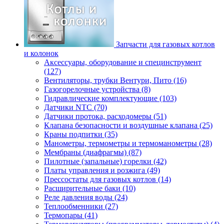
Запчасти для газовых котлов
и колонок
Аксессуары, оборудование и специнструмент
(127)
Вентиляторы, трубки Вентури, Пито (16)
Газогорелочные устройства (8)
Гидравлические комплектующие (103)
Датчики NTC (70)
Датчики протока, расходомеры (51)
Клапана безопасности и воздушные клапана (25)
Краны подпитки (35)
Манометры, термометры и термоманометры (28)
Мембраны (диафрагмы) (87)
Пилотные (запальные) горелки (42)
Платы управления и розжига (49)
Прессостаты для газовых котлов (14)
Расширительные баки (10)
Реле давления воды (24)
Теплообменники (27)
Термопары (41)