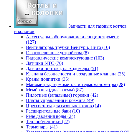
Запчасти для газовых котлов
и колонок
Аксессуары, оборудование и специнструмент
(127)
Вентиляторы, трубки Вентури, Пито (16)
Газогорелочные устройства (8)
Гидравлические комплектующие (103)
Датчики NTC (70)
Датчики протока, расходомеры (51)
Клапана безопасности и воздушные клапана (25)
Краны подпитки (35)
Манометры, термометры и термоманометры (28)
Мембраны (диафрагмы) (87)
Пилотные (запальные) горелки (42)
Платы управления и розжига (49)
Прессостаты для газовых котлов (14)
Расширительные баки (10)
Реле давления воды (24)
Теплообменники (27)
Термопары (41)