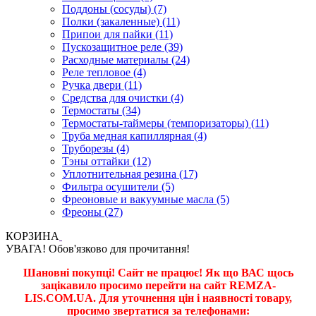
Поддоны (сосуды) (7)
Полки (закаленные) (11)
Припои для пайки (11)
Пускозащитное реле (39)
Расходные материалы (24)
Реле тепловое (4)
Ручка двери (11)
Средства для очистки (4)
Термостаты (34)
Термостаты-таймеры (темпоризаторы) (11)
Труба медная капиллярная (4)
Труборезы (4)
Тэны оттайки (12)
Уплотнительная резина (17)
Фильтра осушители (5)
Фреоновые и вакуумные масла (5)
Фреоны (27)
КОРЗИНА
УВАГА! Обов'язково для прочитання!
Шановні покупці! Сайт не працює! Як що ВАС щось
зацікавило просимо перейти на сайт REMZA-
LIS.COM.UA. Для уточнення цін і наявності товару,
просимо звертатися за телефонами: