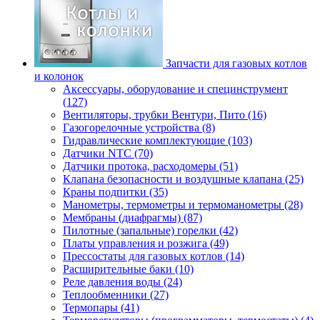
Запчасти для газовых котлов
и колонок
Аксессуары, оборудование и специнструмент
(127)
Вентиляторы, трубки Вентури, Пито (16)
Газогорелочные устройства (8)
Гидравлические комплектующие (103)
Датчики NTC (70)
Датчики протока, расходомеры (51)
Клапана безопасности и воздушные клапана (25)
Краны подпитки (35)
Манометры, термометры и термоманометры (28)
Мембраны (диафрагмы) (87)
Пилотные (запальные) горелки (42)
Платы управления и розжига (49)
Прессостаты для газовых котлов (14)
Расширительные баки (10)
Реле давления воды (24)
Теплообменники (27)
Термопары (41)