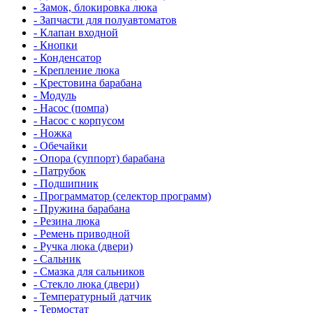
- Замок, блокировка люка
- Запчасти для полуавтоматов
- Клапан входной
- Кнопки
- Конденсатор
- Крепление люка
- Крестовина барабана
- Модуль
- Насос (помпа)
- Насос c корпусом
- Ножка
- Обечайки
- Опора (суппорт) барабана
- Патрубок
- Подшипник
- Программатор (селектор программ)
- Пружина барабана
- Резина люка
- Ремень приводной
- Ручка люка (двери)
- Сальник
- Смазка для сальников
- Стекло люка (двери)
- Температурный датчик
- Термостат