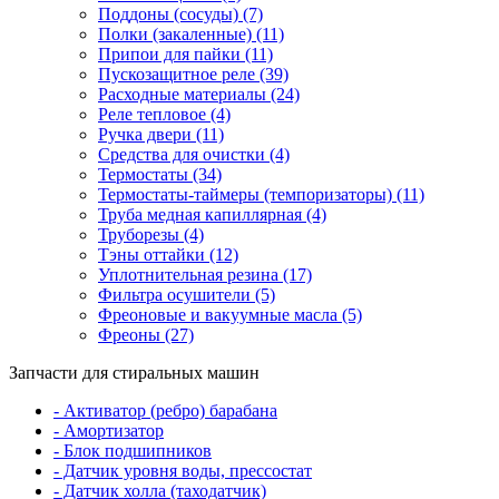
Поддоны (сосуды) (7)
Полки (закаленные) (11)
Припои для пайки (11)
Пускозащитное реле (39)
Расходные материалы (24)
Реле тепловое (4)
Ручка двери (11)
Средства для очистки (4)
Термостаты (34)
Термостаты-таймеры (темпоризаторы) (11)
Труба медная капиллярная (4)
Труборезы (4)
Тэны оттайки (12)
Уплотнительная резина (17)
Фильтра осушители (5)
Фреоновые и вакуумные масла (5)
Фреоны (27)
Запчасти для стиральных машин
- Активатор (ребро) барабана
- Амортизатор
- Блок подшипников
- Датчик уровня воды, прессостат
- Датчик холла (таходатчик)