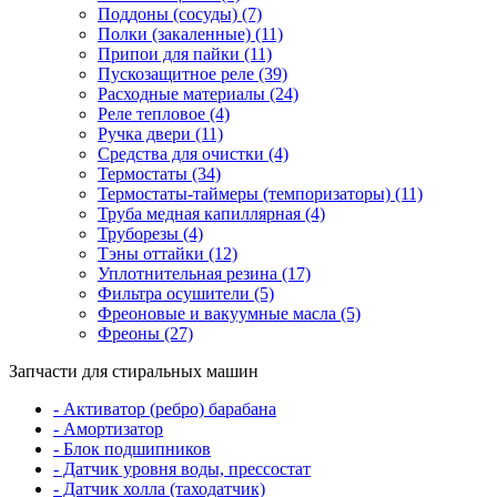
Поддоны (сосуды) (7)
Полки (закаленные) (11)
Припои для пайки (11)
Пускозащитное реле (39)
Расходные материалы (24)
Реле тепловое (4)
Ручка двери (11)
Средства для очистки (4)
Термостаты (34)
Термостаты-таймеры (темпоризаторы) (11)
Труба медная капиллярная (4)
Труборезы (4)
Тэны оттайки (12)
Уплотнительная резина (17)
Фильтра осушители (5)
Фреоновые и вакуумные масла (5)
Фреоны (27)
Запчасти для стиральных машин
- Активатор (ребро) барабана
- Амортизатор
- Блок подшипников
- Датчик уровня воды, прессостат
- Датчик холла (таходатчик)