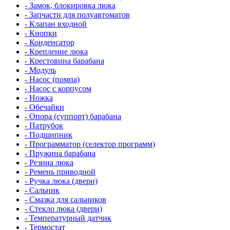
- Замок, блокировка люка
- Запчасти для полуавтоматов
- Клапан входной
- Кнопки
- Конденсатор
- Крепление люка
- Крестовина барабана
- Модуль
- Насос (помпа)
- Насос c корпусом
- Ножка
- Обечайки
- Опора (суппорт) барабана
- Патрубок
- Подшипник
- Программатор (селектор программ)
- Пружина барабана
- Резина люка
- Ремень приводной
- Ручка люка (двери)
- Сальник
- Смазка для сальников
- Стекло люка (двери)
- Температурный датчик
- Термостат