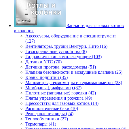
Запчасти для газовых котлов
и колонок
Аксессуары, оборудование и специнструмент
(127)
Вентиляторы, трубки Вентури, Пито (16)
Газогорелочные устройства (8)
Гидравлические комплектующие (103)
Датчики NTC (70)
Датчики протока, расходомеры (51)
Клапана безопасности и воздушные клапана (25)
Краны подпитки (35)
Манометры, термометры и термоманометры (28)
Мембраны (диафрагмы) (87)
Пилотные (запальные) горелки (42)
Платы управления и розжига (49)
Прессостаты для газовых котлов (14)
Расширительные баки (10)
Реле давления воды (24)
Теплообменники (27)
Термопары (41)